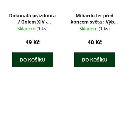
Dokonalá prázdnota
Miliardu let před
/ Golem XIV -
koncem světa : Výbor
Stanisław Lem
science fiction
Skladem
(1 ks)
Skladem
(1 ks)
49 Kč
40 Kč
DO KOŠÍKU
DO KOŠÍKU