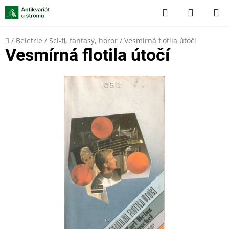
Přejít
Hledat
NÁKUP
na
KOŠÍK
obsah
Domů
/
Beletrie
/
Sci-fi, fantasy, horor
/
Vesmírná flotila útočí
Vesmírná flotila útočí