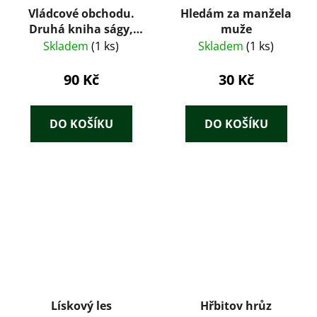
Vládcové obchodu.
Hledám za manžela
Druhá kniha ságy,
muže
Ztracená rodina
Skladem
(1 ks)
Skladem
(1 ks)
90 Kč
30 Kč
DO KOŠÍKU
DO KOŠÍKU
Lískový les
Hřbitov hrůz