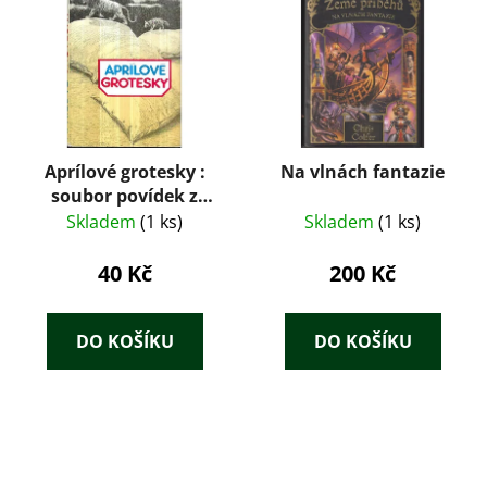
Aprílové grotesky :
Na vlnách fantazie
soubor povídek z
literatury sovětských
Skladem
(1 ks)
Skladem
(1 ks)
národů
40 Kč
200 Kč
DO KOŠÍKU
DO KOŠÍKU