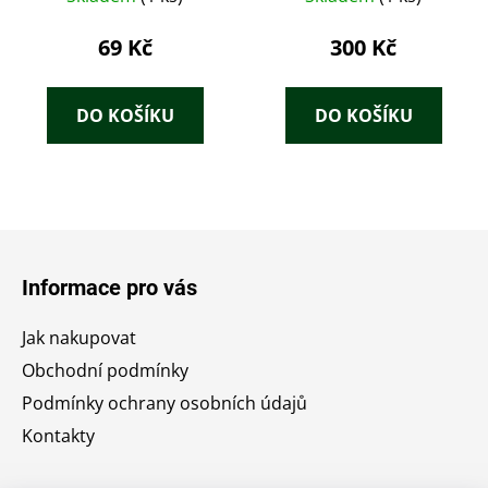
69 Kč
300 Kč
DO KOŠÍKU
DO KOŠÍKU
Z
á
Informace pro vás
p
a
Jak nakupovat
t
Obchodní podmínky
í
Podmínky ochrany osobních údajů
Kontakty