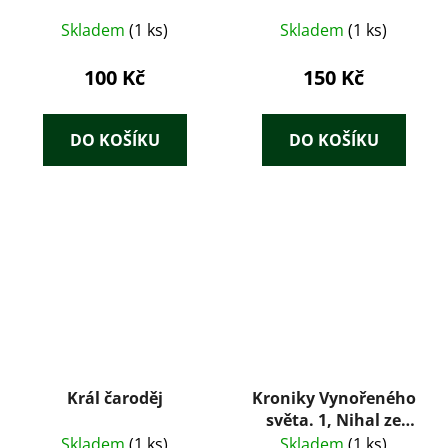
Skladem
(1 ks)
Skladem
(1 ks)
100 Kč
150 Kč
DO KOŠÍKU
DO KOŠÍKU
Král čaroděj
Kroniky Vynořeného
světa. 1, Nihal ze
Země větrů
Skladem
(1 ks)
Skladem
(1 ks)