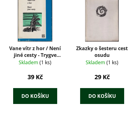
Vane vítr z hor / Není
Zkazky o šesteru cest
jiné cesty - Trygve
osudu
Gulbranssen
Skladem
(1 ks)
Skladem
(1 ks)
39 Kč
29 Kč
DO KOŠÍKU
DO KOŠÍKU