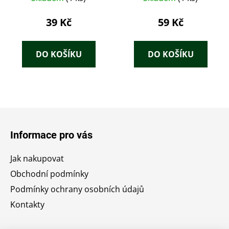
39 Kč
59 Kč
DO KOŠÍKU
DO KOŠÍKU
Z
á
Informace pro vás
p
a
Jak nakupovat
t
Obchodní podmínky
í
Podmínky ochrany osobních údajů
Kontakty