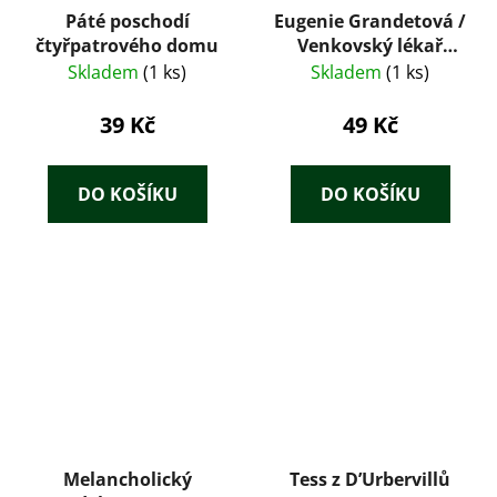
Páté poschodí
Eugenie Grandetová /
čtyřpatrového domu
Venkovský lékař
(1929) – Honoré de
Skladem
(1 ks)
Skladem
(1 ks)
Balzac, ilustrace
František Tichý
39 Kč
49 Kč
DO KOŠÍKU
DO KOŠÍKU
Melancholický
Tess z D’Urbervillů