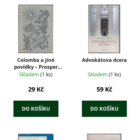
Colomba a jiné
Advokátova dcera
povídky – Prosper
Mérimée (1959)
Skladem
(1 ks)
Skladem
(1 ks)
29 Kč
59 Kč
DO KOŠÍKU
DO KOŠÍKU