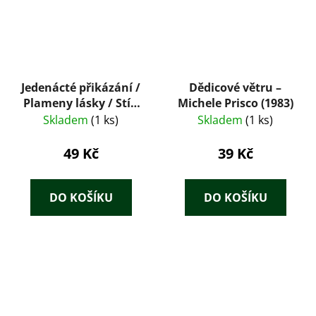
Jedenácté přikázání /
Dědicové větru –
Plameny lásky / Stín
Michele Prisco (1983)
v písčinách / Dělej, že
Skladem
(1 ks)
Skladem
(1 ks)
ji nevidíš
49 Kč
39 Kč
DO KOŠÍKU
DO KOŠÍKU