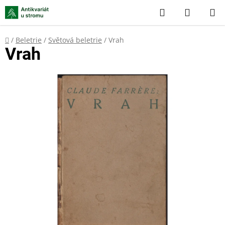
Přejít
Hledat
NÁKUP
na
KOŠÍK
obsah
Domů
/
Beletrie
/
Světová beletrie
/
Vrah
Vrah