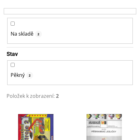
r
o
d
u
k
Na skladě
2
t
ů
Stav
Pěkný
2
Položek k zobrazení:
2
V
ý
p
i