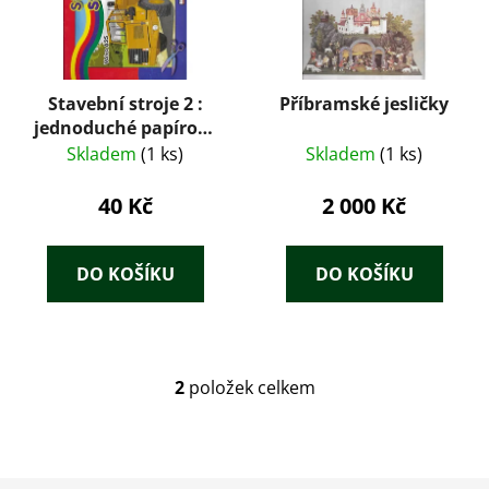
s
p
r
Stavební stroje 2 :
Příbramské jesličky
o
jednoduché papírové
d
vystřihovánky : M
Skladem
(1 ks)
Skladem
(1 ks)
u
1:35
k
40 Kč
2 000 Kč
t
ů
DO KOŠÍKU
DO KOŠÍKU
2
položek celkem
O
v
l
á