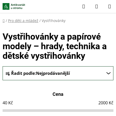
Přejít
Hledat
NÁKUP
na
KOŠÍK
obsah
Domů
/
Pro děti a mládež
/
Vystřihovánky
Vystřihovánky a papírové
modely – hrady, technika a
dětské vystřihovánky
Ř
Řadit podle:
Nejprodávanější
a
z
e
Cena
n
í
40
Kč
2000
Kč
p