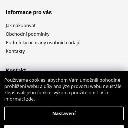
Z
d
á
a
Informace pro vás
c
p
í
a
Jak nakupovat
p
t
r
Obchodní podmínky
í
v
Podmínky ochrany osobních údajů
k
Kontakty
y
v
ý
Kontakt
p
i
Používáme cookies, abychom Vám umožnili pohodlné
s
jiri.krajic
@
seznam.cz
prohlížení webu a díky analýze provozu webu neustále
u
zlepšovali jeho funkce, výkon a použitelnost. Více
+420776764176
informací
zde
.
Nastavení
Vytvořil Shoptet