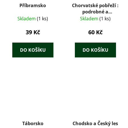
Příbramsko
Chorvatské pobřeží :
podrobné a
přehledné informace
Skladem
(1 ks)
Skladem
(1 ks)
o historii, kultuře,
přírodě a turistickém
39 Kč
60 Kč
zázemí chorvatského
pobřeží Jadranu
DO KOŠÍKU
DO KOŠÍKU
Táborsko
Chodsko a Český les