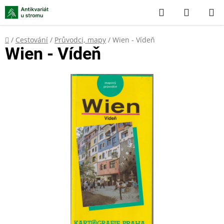
Přejít
Hledat
NÁKUP
na
KOŠÍK
obsah
Domů
/
Cestování
/
Průvodci, mapy
/
Wien - Vídeň
Wien - Vídeň