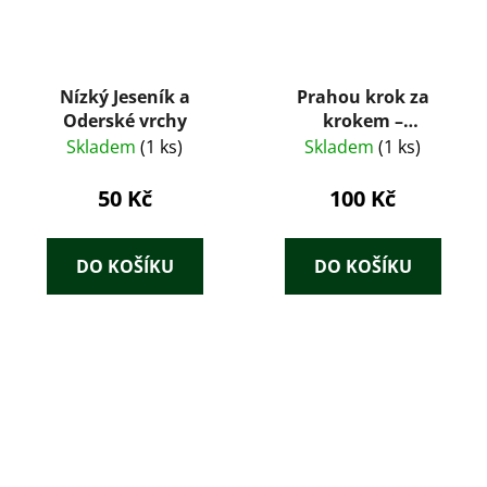
Nízký Jeseník a
Prahou krok za
Oderské vrchy
krokem –
Uměleckohistorický
Skladem
(1 ks)
Skladem
(1 ks)
průvodce městem
50 Kč
100 Kč
DO KOŠÍKU
DO KOŠÍKU