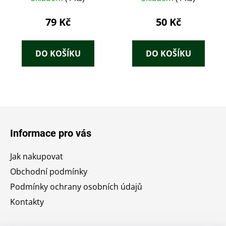
79 Kč
50 Kč
DO KOŠÍKU
DO KOŠÍKU
Z
á
Informace pro vás
p
a
Jak nakupovat
t
Obchodní podmínky
í
Podmínky ochrany osobních údajů
Kontakty