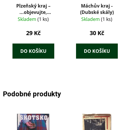
Plzeňský kraj –
Máchův kraj -
...objevujte,
(Dubské skály)
poznávejte, bavte se -
Skladem
(1 ks)
Skladem
(1 ks)
Martina Hradecká
29 Kč
30 Kč
DO KOŠÍKU
DO KOŠÍKU
Podobné produkty