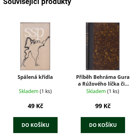
Související produkty
Spálená křídla
Příběh Behráma Gura
a Rúžového líčka čili
sedm dní a sedm nocí
Skladem
(1 ks)
Skladem
(1 ks)
49 Kč
99 Kč
DO KOŠÍKU
DO KOŠÍKU