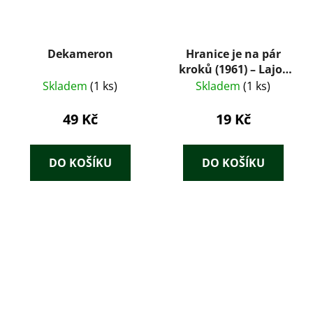
Dekameron
Hranice je na pár
kroků (1961) – Lajos
Mesterházi
Skladem
(1 ks)
Skladem
(1 ks)
49 Kč
19 Kč
DO KOŠÍKU
DO KOŠÍKU