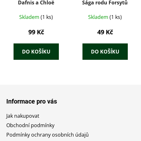
Dafnis a Chloë
Sága rodu Forsytů
Skladem
(1 ks)
Skladem
(1 ks)
99 Kč
49 Kč
DO KOŠÍKU
DO KOŠÍKU
Z
á
Informace pro vás
p
a
Jak nakupovat
t
Obchodní podmínky
í
Podmínky ochrany osobních údajů