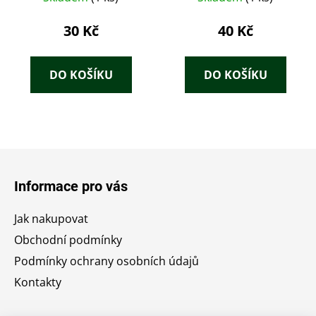
30 Kč
40 Kč
DO KOŠÍKU
DO KOŠÍKU
Z
á
Informace pro vás
p
a
Jak nakupovat
t
Obchodní podmínky
í
Podmínky ochrany osobních údajů
Kontakty