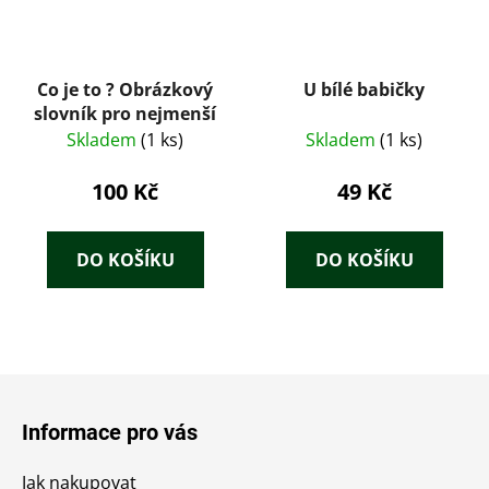
Co je to ? Obrázkový
U bílé babičky
slovník pro nejmenší
Skladem
(1 ks)
Skladem
(1 ks)
100 Kč
49 Kč
DO KOŠÍKU
DO KOŠÍKU
Z
á
Informace pro vás
p
a
Jak nakupovat