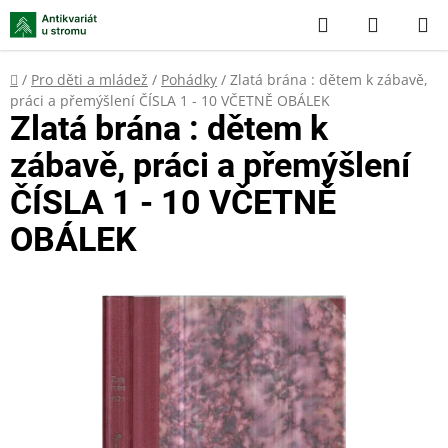
Přejít
Hledat
NÁKUP
na
KOŠÍK
obsah
Domů
/
Pro děti a mládež
/
Pohádky
/
Zlatá brána : dětem k zábavě,
práci a přemýšlení ČÍSLA 1 - 10 VČETNĚ OBÁLEK
Zlatá brána : dětem k
zábavě, práci a přemýšlení
ČÍSLA 1 - 10 VČETNĚ
OBÁLEK