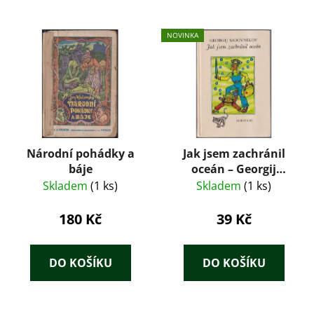
NOVINKA
Národní pohádky a
Jak jsem zachránil
báje
oceán – Georgij
Sadovnikov (Albatros,
Skladem
(1 ks)
Skladem
(1 ks)
1980)
180 Kč
39 Kč
DO KOŠÍKU
DO KOŠÍKU