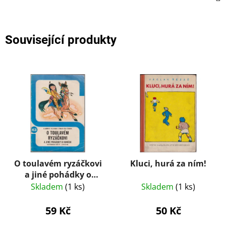
Související produkty
O toulavém ryzáčkovi
Kluci, hurá za ním!
a jiné pohádky o
koních – V. Hulpach,
Skladem
(1 ks)
Skladem
(1 ks)
F. Škoda (1978)
59 Kč
50 Kč