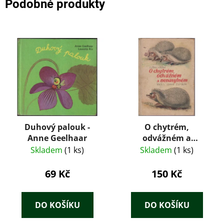
Podobné produkty
Duhový palouk -
O chytrém,
Anne Geelhaar
odvážném a
nenasytném
Skladem
(1 ks)
Skladem
(1 ks)
69 Kč
150 Kč
DO KOŠÍKU
DO KOŠÍKU