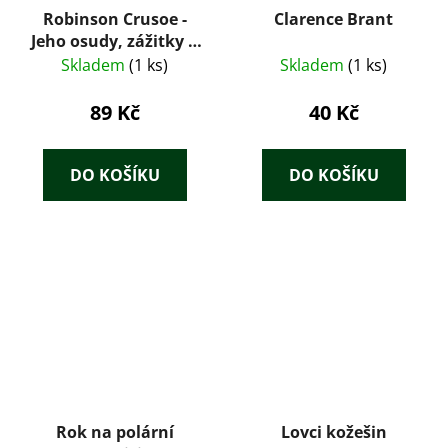
Robinson Crusoe -
Clarence Brant
Jeho osudy, zážitky a
dobrodružství
Skladem
(1 ks)
Skladem
(1 ks)
89 Kč
40 Kč
DO KOŠÍKU
DO KOŠÍKU
Rok na polární
Lovci kožešin