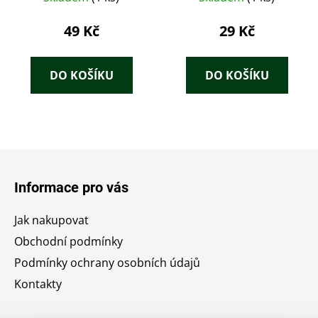
49 Kč
29 Kč
DO KOŠÍKU
DO KOŠÍKU
Z
á
Informace pro vás
p
a
Jak nakupovat
t
Obchodní podmínky
í
Podmínky ochrany osobních údajů
Kontakty