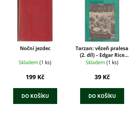
Noční jezdec
Tarzan: vězeň pralesa
(2. díl) – Edgar Rice
Burroughs
Skladem
(1 ks)
Skladem
(1 ks)
199 Kč
39 Kč
DO KOŠÍKU
DO KOŠÍKU