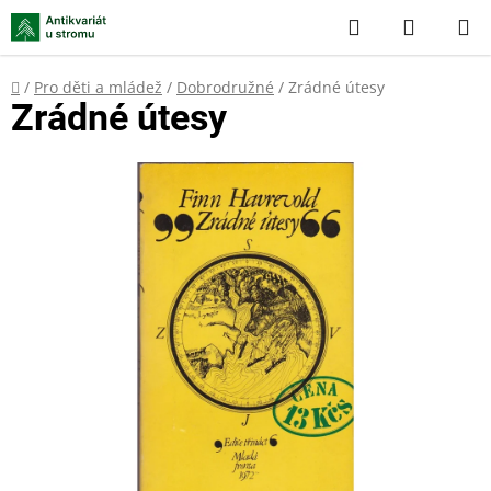
Přejít
Hledat
NÁKUP
na
KOŠÍK
obsah
Domů
/
Pro děti a mládež
/
Dobrodružné
/
Zrádné útesy
Zrádné útesy