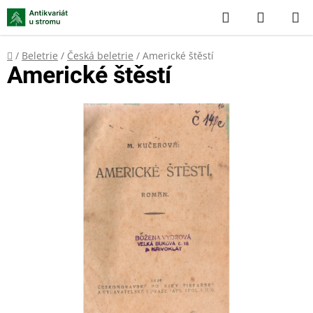
Přejít
Hledat
NÁKUP
na
KOŠÍK
obsah
Domů
/
Beletrie
/
Česká beletrie
/
Americké štěstí
Americké štěstí