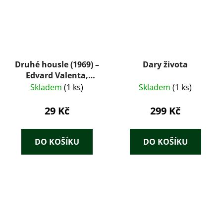
Druhé housle (1969) –
Dary života
Edvard Valenta,
román o velké cestě
Skladem
(1 ks)
Skladem
(1 ks)
Emila Holuba
29 Kč
299 Kč
DO KOŠÍKU
DO KOŠÍKU