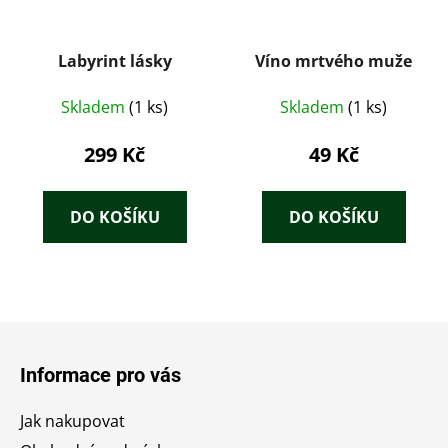
Labyrint lásky
Víno mrtvého muže
Skladem
(1 ks)
Skladem
(1 ks)
299 Kč
49 Kč
DO KOŠÍKU
DO KOŠÍKU
Z
á
Informace pro vás
p
a
Jak nakupovat
t