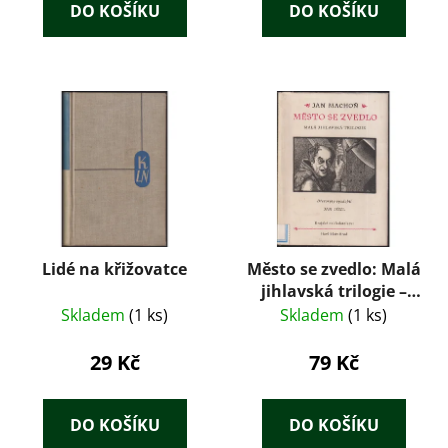
DO KOŠÍKU
DO KOŠÍKU
Lidé na křižovatce
Město se zvedlo: Malá
jihlavská trilogie –
Jan Machoň (1955)
Skladem
(1 ks)
Skladem
(1 ks)
29 Kč
79 Kč
DO KOŠÍKU
DO KOŠÍKU