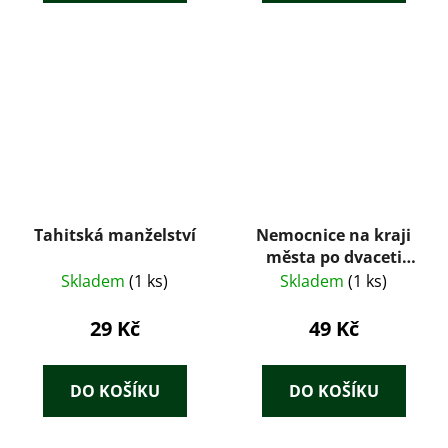
Tahitská manželství
Nemocnice na kraji
města po dvaceti
letech : televizní
Skladem
(1 ks)
Skladem
(1 ks)
román podle
stejnojmenného
29 Kč
49 Kč
seriálu
DO KOŠÍKU
DO KOŠÍKU