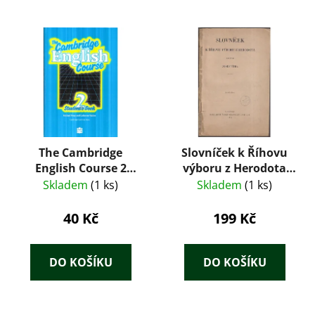
The Cambridge
Slovníček k Říhovu
English Course 2
výboru z Herodota
Student's book
(1932) – Josef Říha
Skladem
(1 ks)
Skladem
(1 ks)
40 Kč
199 Kč
DO KOŠÍKU
DO KOŠÍKU