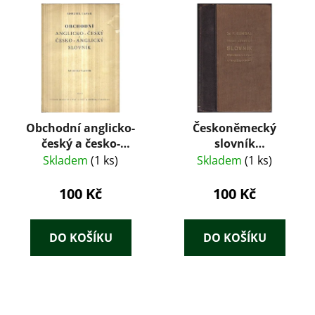
Obchodní anglicko-
Českoněmecký
český a česko-
slovník
anglický slovník
terminologický a
Skladem
(1 ks)
Skladem
(1 ks)
frazeologický pro
úřady, kanceláře a
100 Kč
100 Kč
soukromou potřebu :
s výkladem cizích slov
sem náležejících v
DO KOŠÍKU
DO KOŠÍKU
obou jazycích =
Čechisch-deutsches
terminologisches und
phraseologisches
Wörterbuch für