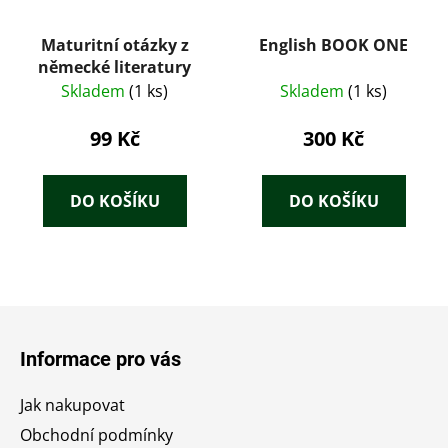
Maturitní otázky z
English BOOK ONE
německé literatury
Skladem
(1 ks)
Skladem
(1 ks)
99 Kč
300 Kč
DO KOŠÍKU
DO KOŠÍKU
Z
á
Informace pro vás
p
a
Jak nakupovat
t
Obchodní podmínky
í