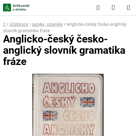
Přejít
Hledat
NÁKUP
na
KOŠÍK
obsah
Domů
/
Učebnice
/
Jazyky, slovníky
/
Anglicko-český česko-anglický
slovník gramatika fráze
Anglicko-český česko-
anglický slovník gramatika
fráze