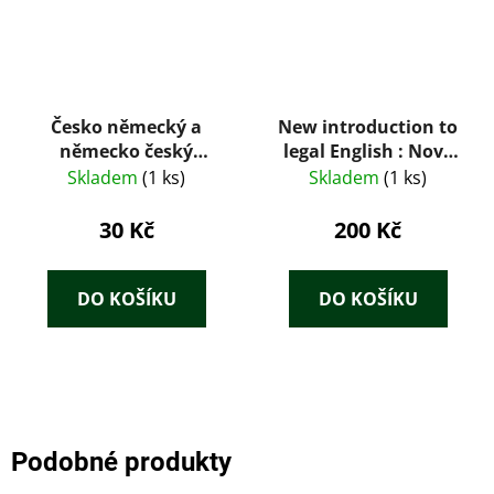
Česko německý a
New introduction to
německo český
legal English : Nový
slovník na cesty
úvod do právnické
Skladem
(1 ks)
Skladem
(1 ks)
angličtiny 1 + 2 díl
30 Kč
200 Kč
DO KOŠÍKU
DO KOŠÍKU
Podobné produkty