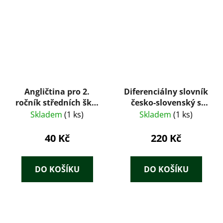
Angličtina pro 2.
Diferenciálny slovník
ročník středních škol
česko-slovenský s
2.
krátkou
Skladem
(1 ks)
Skladem
(1 ks)
konverzáciou a
prehľadom
40 Kč
220 Kč
slovenskej mluvnice
DO KOŠÍKU
DO KOŠÍKU