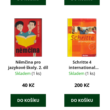
Němčina pro
Schritte 4
jazykové školy. 2. díl
international
Kursbuch +
Skladem
(1 ks)
Skladem
(1 ks)
Arbeitsbuch + CD
40 Kč
200 Kč
DO KOŠÍKU
DO KOŠÍKU