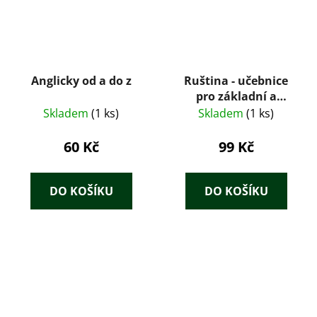
Anglicky od a do z
Ruština - učebnice
pro základní a
odborné kroužky
Skladem
(1 ks)
Skladem
(1 ks)
Lidových kursů
ruštiny
60 Kč
99 Kč
DO KOŠÍKU
DO KOŠÍKU