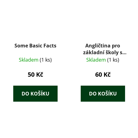
Amter, Kanzleien und
Priv
Some Basic Facts
Angličtina pro
základní školy s
třídami s rozšířeným
Skladem
(1 ks)
Skladem
(1 ks)
vyučováním jazyků. II
50 Kč
60 Kč
DO KOŠÍKU
DO KOŠÍKU