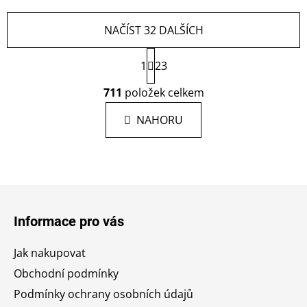
NAČÍST 32 DALŠÍCH
S
1
23
t
r
O
711
položek celkem
á
v
n
l
k
NAHORU
á
o
d
v
a
á
c
n
í
í
Z
p
á
r
Informace pro vás
p
v
a
k
Jak nakupovat
y
t
Obchodní podmínky
v
í
ý
Podmínky ochrany osobních údajů