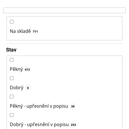
r
o
d
u
k
Na skladě
711
t
ů
Stav
Pěkný
412
Dobrý
8
Pěkný - upřesnění v popisu
38
Dobrý - upřesnění v popisu
253