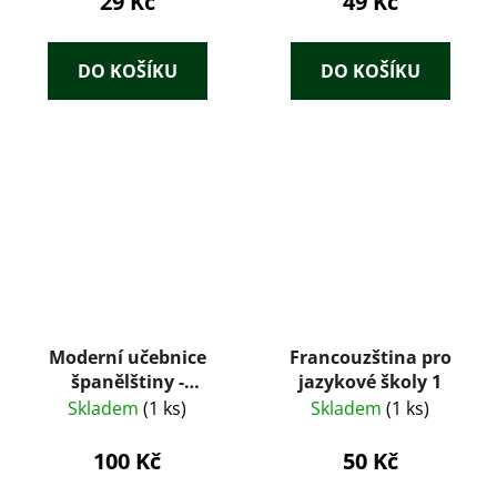
29 Kč
49 Kč
DO KOŠÍKU
DO KOŠÍKU
Moderní učebnice
Francouzština pro
španělštiny -
jazykové školy 1
španělština pro
Skladem
(1 ks)
Skladem
(1 ks)
hospodářskou praxi 1
100 Kč
50 Kč