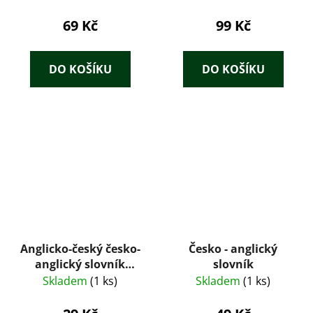
Lidových kursů
ruštiny
69 Kč
99 Kč
DO KOŠÍKU
DO KOŠÍKU
Anglicko-český česko-
Česko - anglický
anglický slovník
slovník
gramatika fráze
Skladem
(1 ks)
Skladem
(1 ks)