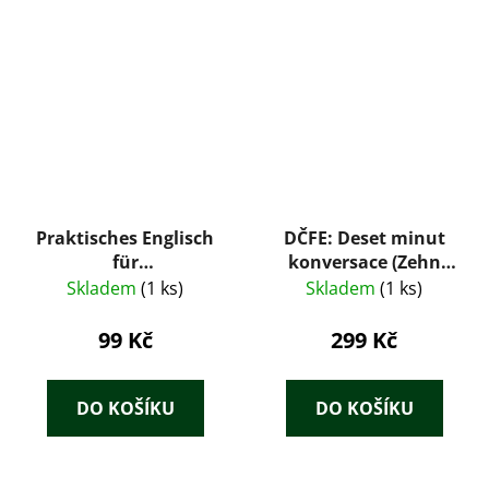
Praktisches Englisch
DČFE: Deset minut
für
konversace (Zehn
Gaststättenberufe –
Minuten
Skladem
(1 ks)
Skladem
(1 ks)
E. Boelicke (1938)
Konversation) – Dr.
Willinger (cca 1930)
99 Kč
299 Kč
DO KOŠÍKU
DO KOŠÍKU