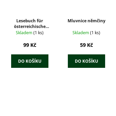
Lesebuch für
Mluvnice němčiny
österreichische
allgemeine
Skladem
(1 ks)
Skladem
(1 ks)
Volksschulen
99 Kč
59 Kč
DO KOŠÍKU
DO KOŠÍKU