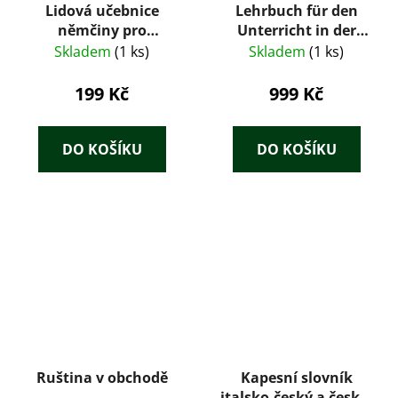
Lidová učebnice
Lehrbuch für den
němčiny pro
Unterricht in der
samouky, 1. díl
deutschen Sprache,
Skladem
(1 ks)
Skladem
(1 ks)
Teil 1. - 2.
199 Kč
999 Kč
DO KOŠÍKU
DO KOŠÍKU
Ruština v obchodě
Kapesní slovník
italsko-český a česko-