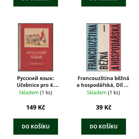
Русский язык:
Francouzština běžná
Učebnice pro 4.
a hospodářská, Díl 1 –
ročník všeobecně
Josef Hendrich,
Skladem
(1 ks)
Skladem
(1 ks)
vzdělávacích škol –
Oldřich Kulík, Jaromír
Marie Novotná,
Tláskal (1977)
149 Kč
39 Kč
František Malíř a kol.
(1961)
DO KOŠÍKU
DO KOŠÍKU