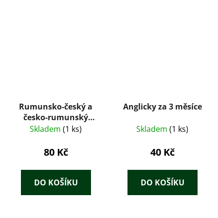
Rumunsko-český a
Anglicky za 3 měsíce
česko-rumunský
kapesní slovník
Skladem
(1 ks)
Skladem
(1 ks)
80 Kč
40 Kč
DO KOŠÍKU
DO KOŠÍKU