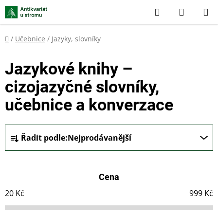
Přejít
Hledat
NÁKUP
na
KOŠÍK
obsah
Domů
/
Učebnice
/
Jazyky, slovníky
Jazykové knihy –
cizojazyčné slovníky,
učebnice a konverzace
Ř
Řadit podle:
Nejprodávanější
a
z
e
Cena
n
í
20
Kč
999
Kč
p