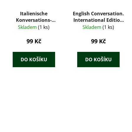
Italienische
English Conversation.
Konversations-
International Edition
Grammatik zum
Part II. (Method ZY)
Skladem
(1 ks)
Skladem
(1 ks)
Schul- und
Privatunterricht
99 Kč
99 Kč
DO KOŠÍKU
DO KOŠÍKU