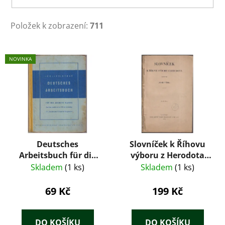
Položek k zobrazení:
711
V
NOVINKA
ý
p
i
s
p
r
Deutsches
Slovníček k Říhovu
o
Arbeitsbuch für die
výboru z Herodota
d
sechste Klasse
(1932) – Josef Říha
Skladem
(1 ks)
Skladem
(1 ks)
u
čechoslovakischer
k
Mittelschulen – Alois
69 Kč
199 Kč
t
Jokl, Mikławš
Krječmar (1936)
ů
DO KOŠÍKU
DO KOŠÍKU