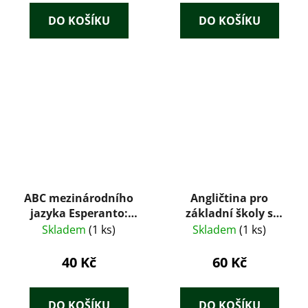
DO KOŠÍKU
DO KOŠÍKU
ABC mezinárodního
Angličtina pro
jazyka Esperanto:
základní školy s
metodická příručka
třídami s rozšířeným
Skladem
(1 ks)
Skladem
(1 ks)
vyučováním jazyků. II
40 Kč
60 Kč
DO KOŠÍKU
DO KOŠÍKU