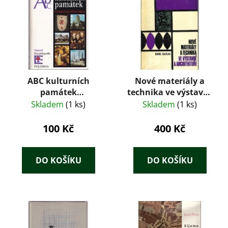
ABC kulturních
Nové materiály a
památek
technika ve výstavbě
Československa
a architektuře
Skladem
(1 ks)
Skladem
(1 ks)
100 Kč
400 Kč
DO KOŠÍKU
DO KOŠÍKU