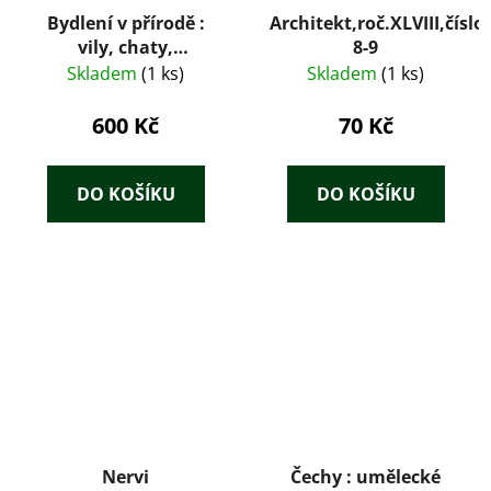
Bydlení v přírodě :
Architekt,roč.XLVIII,číslo-
vily, chaty,
8-9
weekendy, úsporné
Skladem
(1 ks)
Skladem
(1 ks)
stavby : nákresy,
detaily, fotografie,
600 Kč
70 Kč
popisy staveb a prací
DO KOŠÍKU
DO KOŠÍKU
Nervi
Čechy : umělecké