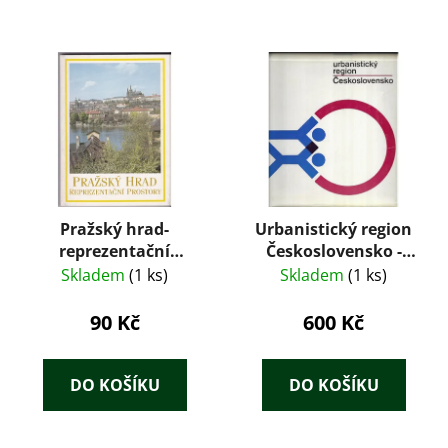
Pražský hrad-
Urbanistický region
reprezentační
Československo -
prostory
domov patnácti
Skladem
(1 ks)
Skladem
(1 ks)
miliónů obyvatel
90 Kč
600 Kč
DO KOŠÍKU
DO KOŠÍKU