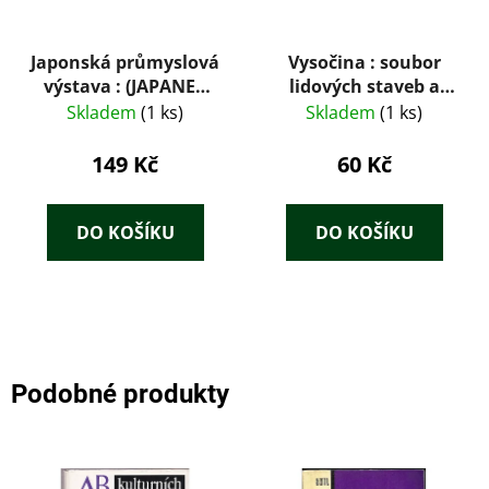
Japonská průmyslová
Vysočina : soubor
výstava : (JAPANEX
lidových staveb a
68) : Praha 5. - 20.
řemesel
Skladem
(1 ks)
Skladem
(1 ks)
října 1968
149 Kč
60 Kč
DO KOŠÍKU
DO KOŠÍKU
Podobné produkty