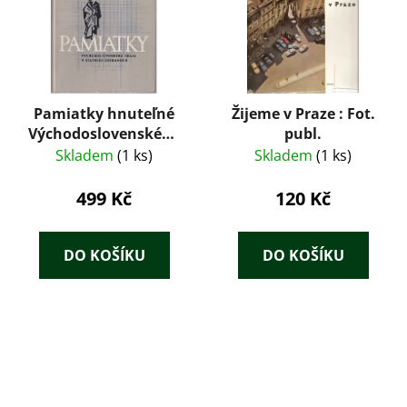
Pamiatky hnuteľné
Žijeme v Praze : Fot.
Východoslovenského
publ.
kraja v štátnych
Skladem
(1 ks)
Skladem
(1 ks)
zoznamoch II.
499 Kč
120 Kč
DO KOŠÍKU
DO KOŠÍKU