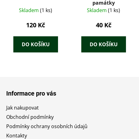
památky
Skladem
(1 ks)
Skladem
(1 ks)
120 Kč
40 Kč
DO KOŠÍKU
DO KOŠÍKU
Z
á
Informace pro vás
p
a
Jak nakupovat
t
Obchodní podmínky
í
Podmínky ochrany osobních údajů
Kontakty