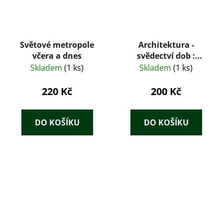
Světové metropole
Architektura -
včera a dnes
svědectví dob :
přehled vývoje
Skladem
(1 ks)
Skladem
(1 ks)
stavitelství a
architektury : určeno
220 Kč
200 Kč
také posl. a stud.
odb. škol
architektonického
DO KOŠÍKU
DO KOŠÍKU
směru