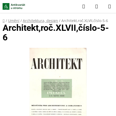
Přejít
Hledat
NÁKUP
na
KOŠÍK
obsah
Domů
/
Umění
/
Architektura, design
/
Architekt,roč.XLVII,číslo-5-6
Architekt,roč.XLVII,číslo-5-
6