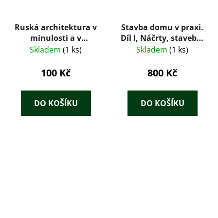
Ruská architektura v
Stavba domu v praxi.
minulosti a v
Díl I, Náčrty, stavební
přítomnosti
plány, prováděcí
Skladem
(1 ks)
Skladem
(1 ks)
plány, provedení
stavby domu ze 30.
100 Kč
800 Kč
let až do hlavní
rovnosti + Stavba
domu v praxi. Díl II,
DO KOŠÍKU
DO KOŠÍKU
Provedení stavby
domu ze 30. let od
hlavní rovnosti až do
úplného ukončení