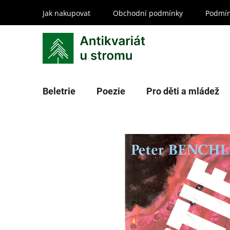
Přejít
Jak nakupovat
Obchodní podmínky
Podmín
na
obsah
Beletrie
Poezie
Pro děti a mládež