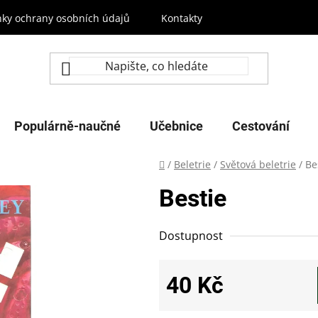
ky ochrany osobních údajů
Kontakty
Populárně-naučné
Učebnice
Cestování
Domů
/
Beletrie
/
Světová beletrie
/
Be
Bestie
Dostupnost
40 Kč
Měrná cena: