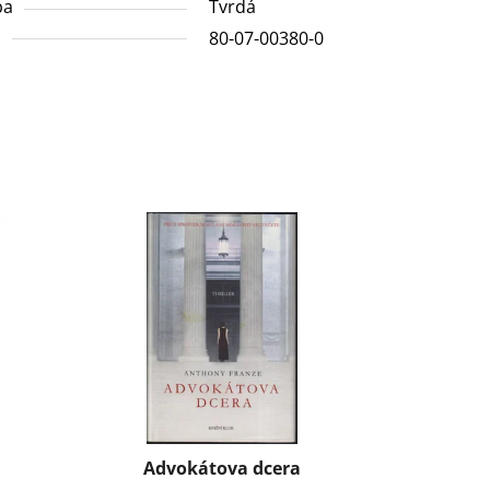
ba
Tvrdá
N
80-07-00380-0
Advokátova dcera