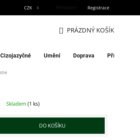
CZK
Přihlášení
Registrace
PRÁZDNÝ KOŠÍK
NÁKUPNÍ
KOŠÍK
Cizojazyčné
Umění
Doprava
Příroda
stie
Skladem
(1 ks)
DO KOŠÍKU