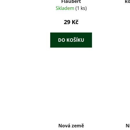
Flaubert
ko
Mau
Skladem
(1 ks)
Jóka
29 Kč
DO KOŠÍKU
Nová země
N