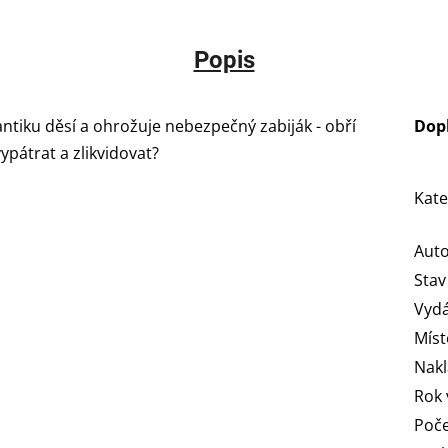
Popis
ntiku děsí a ohrožuje nebezpečný zabiják - obří
Dop
ypátrat a zlikvidovat?
Kate
Aut
Stav
Vydá
Míst
Nakl
Rok 
Poče