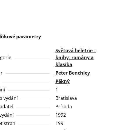
lňkové parametry
Světová beletrie –
gorie
knihy, romány a
klasika
or
Peter Benchley
Pěkný
ní
1
o vydání
Bratislava
adatel
Príroda
vydání
1992
t stran
199