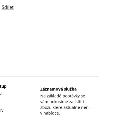
Sdílet
stup
Záznamová služba
u
Na základě poptávky se
e
vám pokusíme zajistit i
zboží, které aktuálně není
iv
v nabídce.