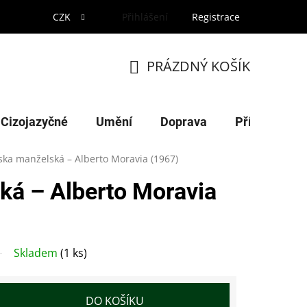
CZK
Přihlášení
Registrace
PRÁZDNÝ KOŠÍK
NÁKUPNÍ
KOŠÍK
Cizojazyčné
Umění
Doprava
Příroda
ska manželská – Alberto Moravia (1967)
ká – Alberto Moravia
Skladem
(1 ks)
DO KOŠÍKU