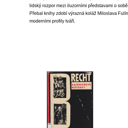
lidský rozpor mezi iluzorními představami o sobě
Přebal knihy zdobí výrazná koláž Miloslava Fulín
moderními profily tváří.