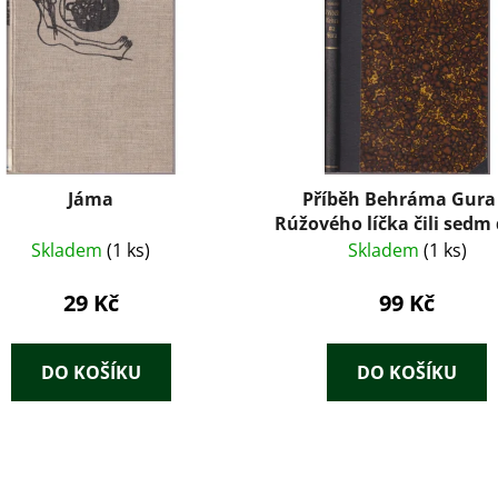
Jáma
Příběh Behráma Gura
Rúžového líčka čili sedm 
sedm nocí
Skladem
(1 ks)
Skladem
(1 ks)
29 Kč
99 Kč
DO KOŠÍKU
DO KOŠÍKU