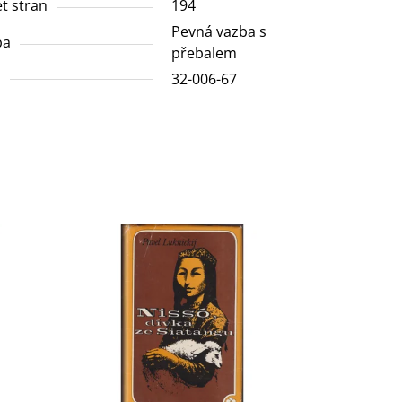
t stran
194
Pevná vazba s
ba
přebalem
N
32-006-67