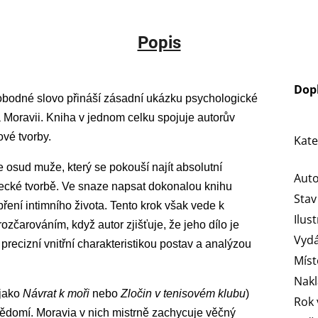
Popis
Dop
vobodné slovo přináší zásadní ukázku psychologické
ta Moravii. Kniha v jednom celku spojuje autorův
vé tvorby.
Kate
 osud muže, který se pokouší najít absolutní
Aut
ecké tvorbě. Ve snaze napsat dokonalou knihu
Stav
ní intimního života. Tento krok však vede k
Ilus
čarováním, když autor zjišťuje, že jeho dílo je
Vydá
recizní vnitřní charakteristikou postav a analýzou
Míst
Nakl
 jako
Návrat k moři
nebo
Zločin v tenisovém klubu
)
Rok 
vědomí. Moravia v nich mistrně zachycuje věčný