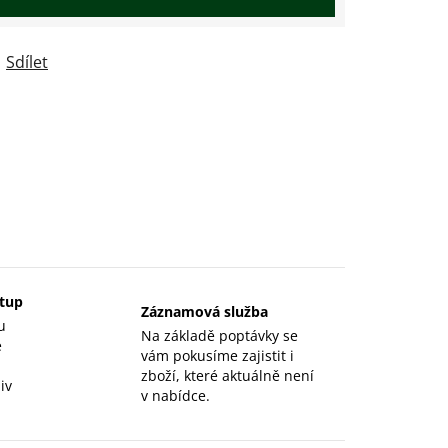
Sdílet
stup
Záznamová služba
u
Na základě poptávky se
e
vám pokusíme zajistit i
zboží, které aktuálně není
iv
v nabídce.