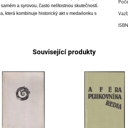
Poče
 samém a syrovou, často nelítostnou skutečností.
Vaz
a, která kombinuje historický akt v medailonku s
ISB
Související produkty