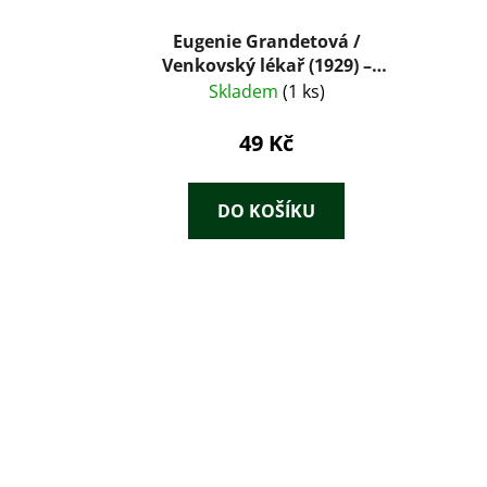
Eugenie Grandetová /
Venkovský lékař (1929) –
Honoré de Balzac, ilustrace
Skladem
(1 ks)
František Tichý
49 Kč
DO KOŠÍKU