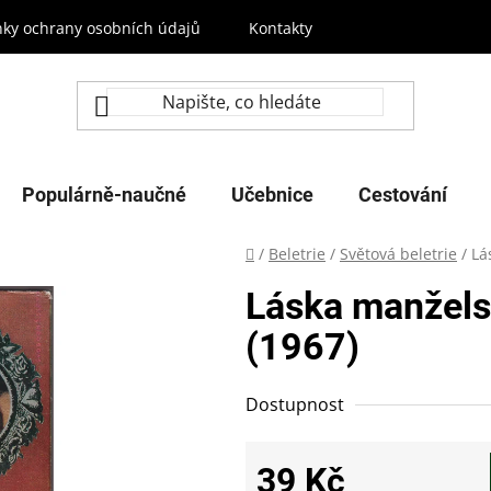
ky ochrany osobních údajů
Kontakty
Populárně-naučné
Učebnice
Cestování
Domů
/
Beletrie
/
Světová beletrie
/
Lá
Láska manžels
(1967)
Dostupnost
39 Kč