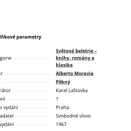
lňkové parametry
Světová beletrie –
gorie
knihy, romány a
klasika
or
Alberto Moravia
Pěkný
trátor
Karel Laštovka
ní
1
o vydání
Praha
adatel
Svobodné slovo
vydání
1967