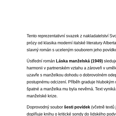
Tento reprezentativní svazek z nakladatelství S
prózy od klasika moderní italské literatury Alber
slavný román s uceleným souborem jeho povídko
Ústřední román
Láska manželská (1949)
sleduje
harmonii v partnerském vztahu a zároveň v uměl
uzavře s manželkou dohodu o dobrovolném odepře
postupnému odcizení. Příběh graduje hlubokým roz
špatné a manželka mu byla nevěrná. Text vyniká p
manželské krize.
Doprovodný soubor
šesti povídek
(včetně textů
doplňuje knihu o kritické sondy do lidského pod