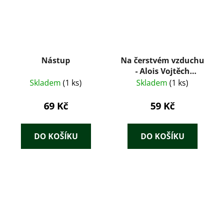
Nástup
Na čerstvém vzduchu
- Alois Vojtěch
Šmilovský
Skladem
(1 ks)
Skladem
(1 ks)
69 Kč
59 Kč
DO KOŠÍKU
DO KOŠÍKU