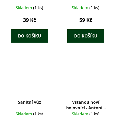
Skladem
(1 ks)
Skladem
(1 ks)
39 Kč
59 Kč
DO KOŠÍKU
DO KOŠÍKU
Sanitní vůz
Vstanou noví
bojovníci - Antonín
Zápotocký
Skladem
(1 ks)
Skladem
(1 ks)