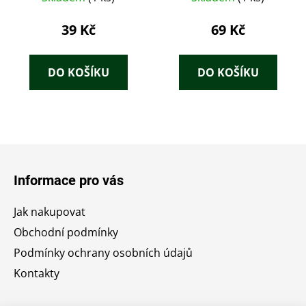
39 Kč
69 Kč
DO KOŠÍKU
DO KOŠÍKU
Z
á
Informace pro vás
p
a
Jak nakupovat
t
Obchodní podmínky
í
Podmínky ochrany osobních údajů
Kontakty