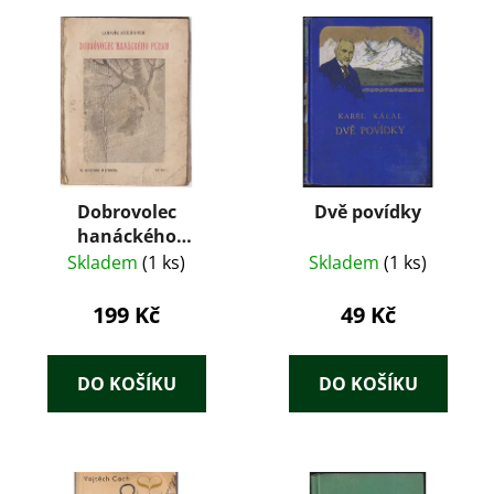
Dobrovolec
Dvě povídky
hanáckého
pluku+Martin
Skladem
(1 ks)
Skladem
(1 ks)
Kružina
199 Kč
49 Kč
DO KOŠÍKU
DO KOŠÍKU