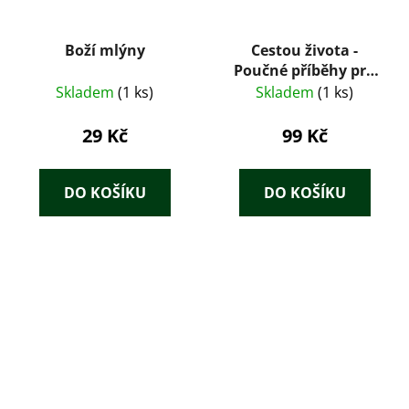
Boží mlýny
Cestou života -
Poučné příběhy pro
mladé i staré
Skladem
(1 ks)
Skladem
(1 ks)
29 Kč
99 Kč
DO KOŠÍKU
DO KOŠÍKU