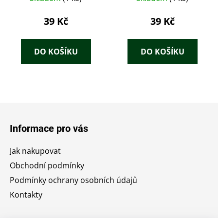
39 Kč
39 Kč
DO KOŠÍKU
DO KOŠÍKU
Z
á
Informace pro vás
p
a
Jak nakupovat
t
Obchodní podmínky
í
Podmínky ochrany osobních údajů
Kontakty