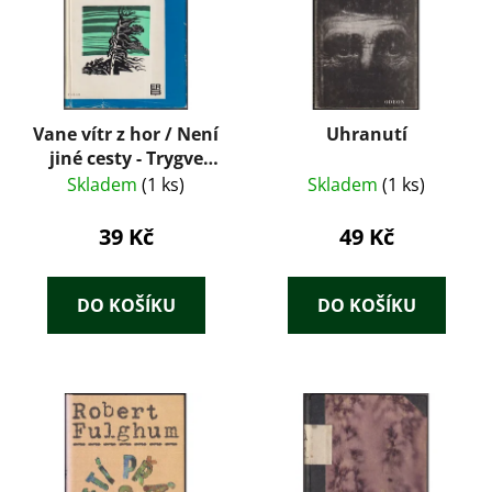
Vane vítr z hor / Není
Uhranutí
jiné cesty - Trygve
Gulbranssen
Skladem
(1 ks)
Skladem
(1 ks)
39 Kč
49 Kč
DO KOŠÍKU
DO KOŠÍKU