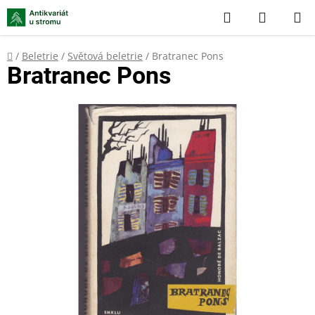
Přejít
Hledat
NÁKUP
na
KOŠÍK
obsah
Domů
/
Beletrie
/
Světová beletrie
/
Bratranec Pons
Bratranec Pons