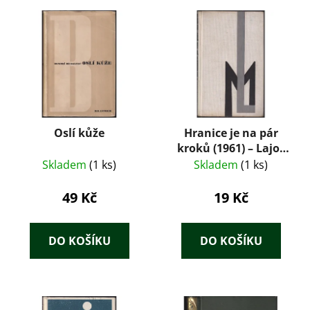
Oslí kůže
Hranice je na pár
kroků (1961) – Lajos
Mesterházi
Skladem
(1 ks)
Skladem
(1 ks)
49 Kč
19 Kč
DO KOŠÍKU
DO KOŠÍKU