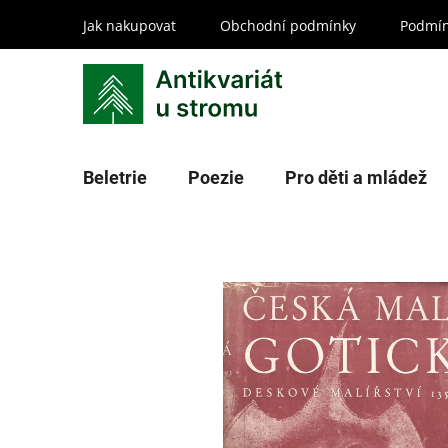
Přejít
Jak nakupovat
Obchodní podmínky
Podmín
na
obsah
Beletrie
Poezie
Pro děti a mládež