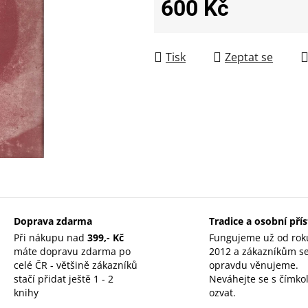
600 Kč
Měrná cena:
Tisk
Zeptat se
Doprava zdarma
Tradice a osobní pří
Při nákupu nad
399,- Kč
Fungujeme už od rok
máte dopravu zdarma po
2012 a zákazníkům s
celé ČR - většině zákazníků
opravdu věnujeme.
stačí přidat ještě 1 - 2
Neváhejte se s čímkol
knihy
ozvat.