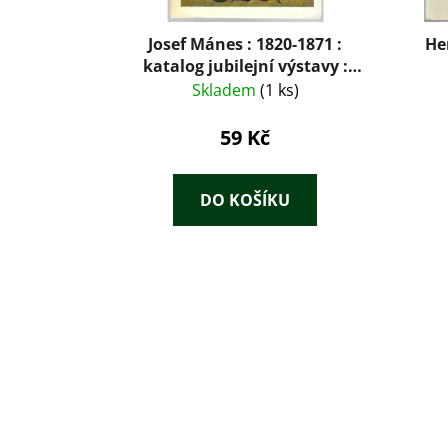
Josef Mánes : 1820-1871 :
He
katalog jubilejní výstavy :
Jízdárna pražského hradu září-
Skladem
(1 ks)
listopad 1971, Alšova Jihočeská
galerie Hluboká červenec-září
59 Kč
1972, Slovenské národní
muzeum Bratislava říjen-
listopad 1972, Moravská
DO KOŠÍKU
galerie Brno listopad-prosinec
1