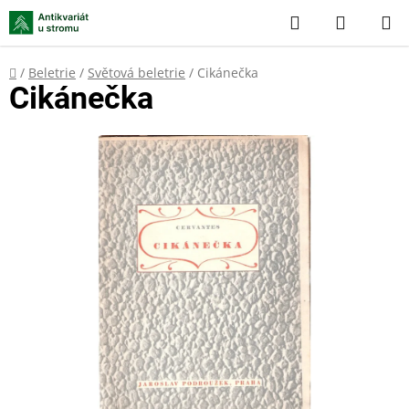
Přejít
Hledat
NÁKUP
na
KOŠÍK
obsah
Domů
/
Beletrie
/
Světová beletrie
/
Cikánečka
Cikánečka