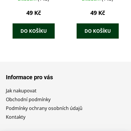
šance
49 Kč
49 Kč
DO KOŠÍKU
DO KOŠÍKU
Z
á
Informace pro vás
p
a
Jak nakupovat
t
Obchodní podmínky
í
Podmínky ochrany osobních údajů
Kontakty