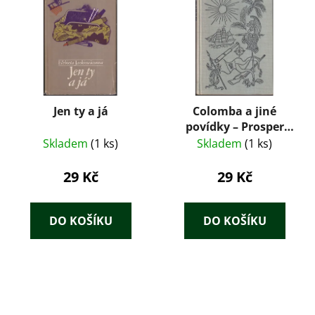
Jen ty a já
Colomba a jiné
povídky – Prosper
Mérimée (1959)
Skladem
(1 ks)
Skladem
(1 ks)
29 Kč
29 Kč
DO KOŠÍKU
DO KOŠÍKU