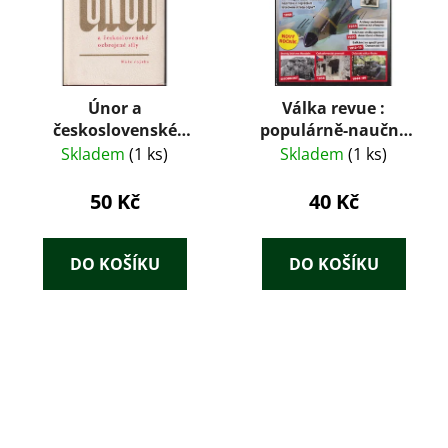
Únor a
Válka revue :
československé
populárně-naučný
ozbrojené síly
magazín zaměřený
Skladem
(1 ks)
Skladem
(1 ks)
na dějiny vojenství 1 -
2 /10
50 Kč
40 Kč
DO KOŠÍKU
DO KOŠÍKU