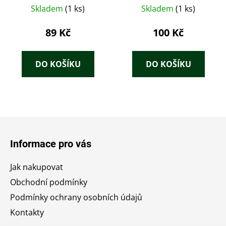
Skladem
(1 ks)
Skladem
(1 ks)
89 Kč
100 Kč
DO KOŠÍKU
DO KOŠÍKU
Z
á
Informace pro vás
p
a
Jak nakupovat
t
Obchodní podmínky
í
Podmínky ochrany osobních údajů
Kontakty