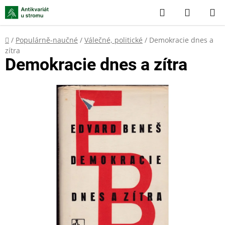
Přejít
Hledat
NÁKUP
na
KOŠÍK
obsah
Domů
/
Populárně-naučné
/
Válečné, politické
/
Demokracie dnes a
zítra
Demokracie dnes a zítra