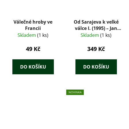
Válečné hroby ve
Od Sarajeva k velké
Francii
válce I. (1995) – Jan
Galandauer
Skladem
(1 ks)
Skladem
(1 ks)
49 Kč
349 Kč
DO KOŠÍKU
DO KOŠÍKU
NOVINKA