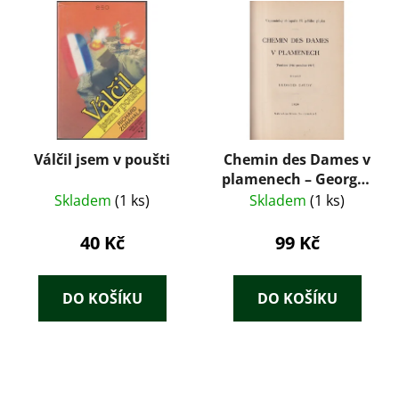
Válčil jsem v poušti
Chemin des Dames v
plamenech – Georges
Gaudy (1929)
Skladem
(1 ks)
Skladem
(1 ks)
40 Kč
99 Kč
DO KOŠÍKU
DO KOŠÍKU