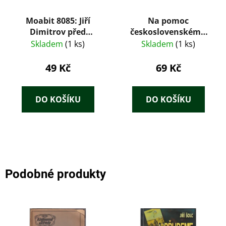
Moabit 8085: Jiří
Na pomoc
Dimitrov před
československému
Říšským soudem
lidu – Čestmír Amort
Skladem
(1 ks)
Skladem
(1 ks)
(ČSAV, 1960)
49 Kč
69 Kč
DO KOŠÍKU
DO KOŠÍKU
Podobné produkty