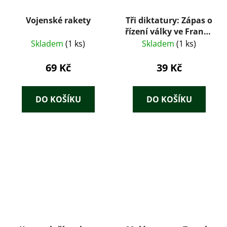
Vojenské rakety
Tři diktatury: Zápas o
řízení války ve Francii
1914-1918
Skladem
(1 ks)
Skladem
(1 ks)
69 Kč
39 Kč
DO KOŠÍKU
DO KOŠÍKU