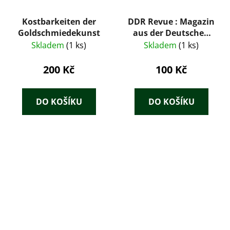
Kostbarkeiten der
DDR Revue : Magazin
Goldschmiedekunst
aus der Deutschen
Demokratischen
Skladem
(1 ks)
Skladem
(1 ks)
Republik 10 / 60
200 Kč
100 Kč
DO KOŠÍKU
DO KOŠÍKU