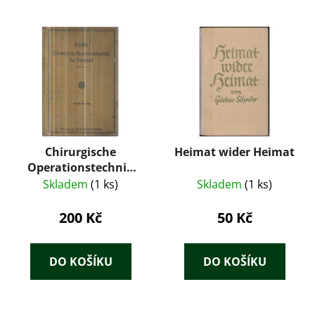
Chirurgische
Heimat wider Heimat
Operationstechnik
für Tierärzte und
Skladem
(1 ks)
Skladem
(1 ks)
Studierende
200 Kč
50 Kč
DO KOŠÍKU
DO KOŠÍKU