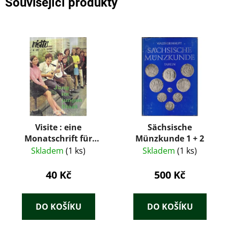
Související produkty
Visite : eine
Sächsische
Monatschrift für
Münzkunde 1 + 2
Besucher in der DDR -
Skladem
(1 ks)
Skladem
(1 ks)
3
40 Kč
500 Kč
DO KOŠÍKU
DO KOŠÍKU