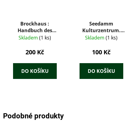
Brockhaus :
Seedamm
Handbuch des
Kulturzentrum.
Wissens in vier
Bulletin 13
Skladem
(1 ks)
Skladem
(1 ks)
Bänden. Vierter
Band, S-Z
200 Kč
100 Kč
DO KOŠÍKU
DO KOŠÍKU
Podobné produkty