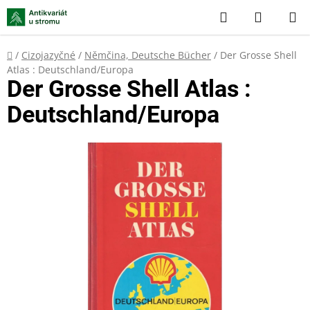
Přejít
Hledat
NÁKUP
na
KOŠÍK
obsah
Domů
/
Cizojazyčné
/
Němčina, Deutsche Bücher
/
Der Grosse Shell
Atlas : Deutschland/Europa
Der Grosse Shell Atlas :
Deutschland/Europa