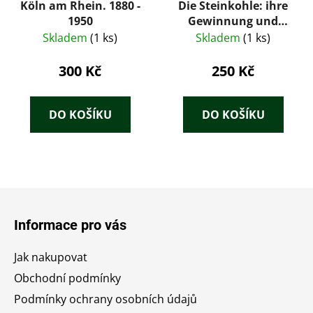
Köln am Rhein. 1880 -
Die Steinkohle: ihre
1950
Gewinnung und
Verwertung; unter
Skladem
(1 ks)
Skladem
(1 ks)
besonderer
Berücksichtigung der
300 Kč
250 Kč
national-
ökonomischen
Bedeutung der
DO KOŠÍKU
DO KOŠÍKU
Steinkohle sowie der
neuesten Anlagen zu
ihrer Gewinnung und
Verwertung für Praxis
und Selbststudium
Z
erläutert
á
Informace pro vás
p
a
Jak nakupovat
t
Obchodní podmínky
í
Podmínky ochrany osobních údajů