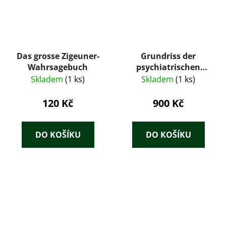
Das grosse Zigeuner-
Grundriss der
Wahrsagebuch
psychiatrischen
Diagnostik
Skladem
(1 ks)
Skladem
(1 ks)
120 Kč
900 Kč
DO KOŠÍKU
DO KOŠÍKU