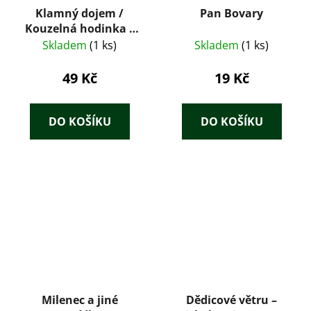
Klamný dojem /
Pan Bovary
Kouzelná hodinka /
Advokát / Největší
Skladem
(1 ks)
Skladem
(1 ks)
šance
49 Kč
19 Kč
DO KOŠÍKU
DO KOŠÍKU
Milenec a jiné
Dědicové větru –