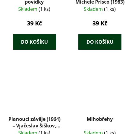
povídky
Michele Prisco (1983)
Skladem
(1 ks)
Skladem
(1 ks)
39 Kč
39 Kč
DO KOŠÍKU
DO KOŠÍKU
Planoucí závěje (1964)
Mlhobřehy
– Vjačeslav Šiškov,
ilustrace Karel
Skladem
(1 ks)
Skladem
(1 ks)