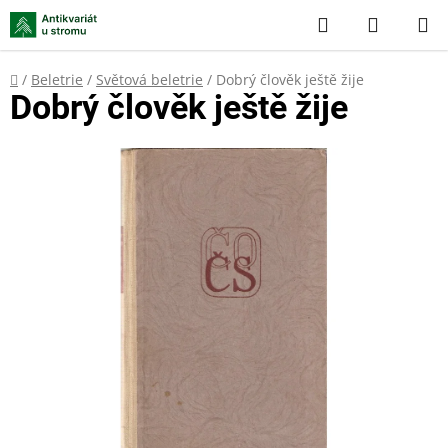
Přejít
Hledat
NÁKUP
na
KOŠÍK
obsah
Domů
/
Beletrie
/
Světová beletrie
/
Dobrý člověk ještě žije
Dobrý člověk ještě žije