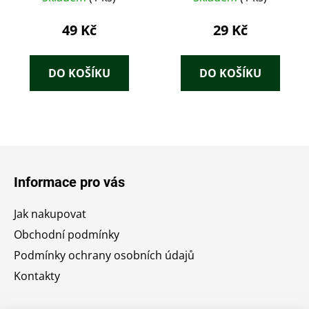
Hruška
49 Kč
29 Kč
DO KOŠÍKU
DO KOŠÍKU
Z
á
Informace pro vás
p
a
Jak nakupovat
t
Obchodní podmínky
í
Podmínky ochrany osobních údajů
Kontakty