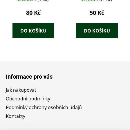
dnešek
80 Kč
50 Kč
DO KOŠÍKU
DO KOŠÍKU
Z
á
Informace pro vás
p
a
Jak nakupovat
t
Obchodní podmínky
í
Podmínky ochrany osobních údajů
Kontakty