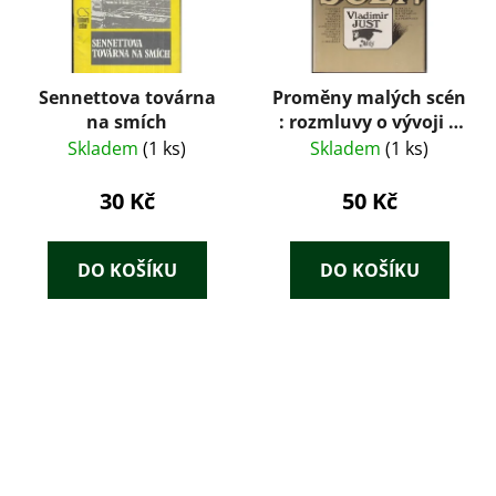
Sennettova továrna
Proměny malých scén
na smích
: rozmluvy o vývoji a
současné podobě
Skladem
(1 ks)
Skladem
(1 ks)
českých autorských
divadel malých
30 Kč
50 Kč
jevištních forem
DO KOŠÍKU
DO KOŠÍKU