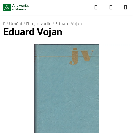
Přejít
Hledat
NÁKUP
na
KOŠÍK
obsah
Domů
/
Umění
/
Film, divadlo
/
Eduard Vojan
Eduard Vojan