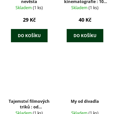
nevěsta
kinematografie : 100
filmů vybraných
Skladem
(1 ks)
Skladem
(1 ks)
anketou UNESCO
29 Kč
40 Kč
DO KOŠÍKU
DO KOŠÍKU
Tajemství filmových
My od divadla
triků : od
prvopočátků po
Skladem
(1 ks)
Skladem
(1 ks)