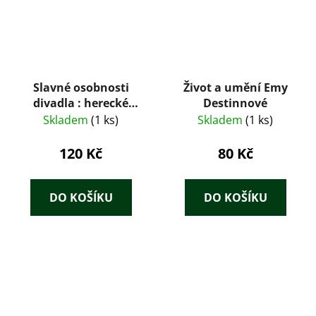
Slavné osobnosti
Život a umění Emy
divadla : herecké
Destinnové
umění od antiky po
Skladem
(1 ks)
Skladem
(1 ks)
dnešek
120 Kč
80 Kč
DO KOŠÍKU
DO KOŠÍKU