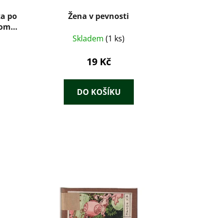
ta po
Žena v pevnosti
 román
riálu
Skladem
(1 ks)
19 Kč
DO KOŠÍKU