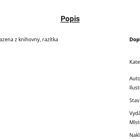
Popis
azena z knihovny, razítka
Dop
Kate
Aut
Ilus
Stav
Vydá
Míst
Nakl