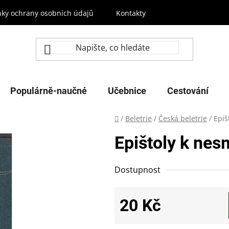
ky ochrany osobních údajů
Kontakty
Populárně-naučné
Učebnice
Cestování
Domů
/
Beletrie
/
Česká beletrie
/
Epiš
Epištoly k ne
Dostupnost
20 Kč
Měrná cena: