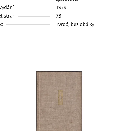
vydání
1979
t stran
73
ba
Tvrdá, bez obálky