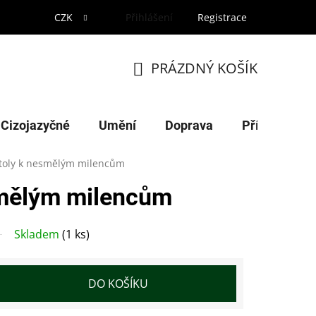
CZK
Přihlášení
Registrace
PRÁZDNÝ KOŠÍK
NÁKUPNÍ
KOŠÍK
Cizojazyčné
Umění
Doprava
Příroda
toly k nesmělým milencům
smělým milencům
Skladem
(1 ks)
DO KOŠÍKU