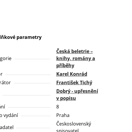
lňkové parametry
Česká beletrie –
gorie
knihy, romány a
příběhy
or
Karel Konrád
trátor
František Tichý
Dobrý - upřesnění
v popisu
ní
8
o vydání
Praha
Československý
adatel
spisovatel