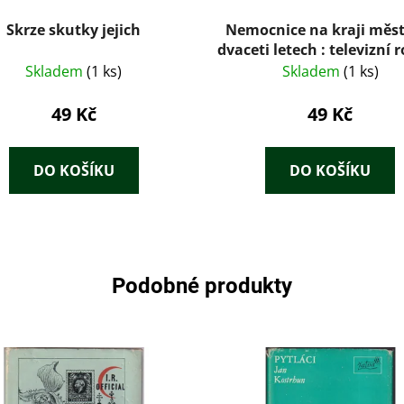
Skrze skutky jejich
Nemocnice na kraji měs
dvaceti letech : televizní
podle stejnojmenného se
Skladem
(1 ks)
Skladem
(1 ks)
49 Kč
49 Kč
DO KOŠÍKU
DO KOŠÍKU
Podobné produkty