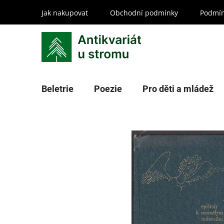
Přejít
Jak nakupovat
Obchodní podmínky
Podmín
na
obsah
Beletrie
Poezie
Pro děti a mládež