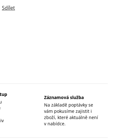
Sdílet
stup
Záznamová služba
u
Na základě poptávky se
e
vám pokusíme zajistit i
zboží, které aktuálně není
iv
v nabídce.