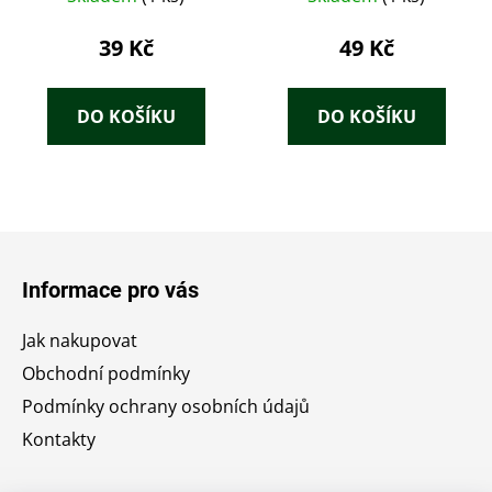
39 Kč
49 Kč
DO KOŠÍKU
DO KOŠÍKU
Z
á
Informace pro vás
p
a
Jak nakupovat
t
Obchodní podmínky
í
Podmínky ochrany osobních údajů
Kontakty