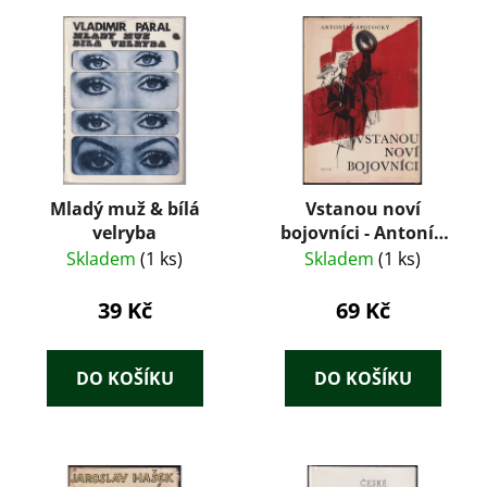
Mladý muž & bílá
Vstanou noví
velryba
bojovníci - Antonín
Zápotocký
Skladem
(1 ks)
Skladem
(1 ks)
39 Kč
69 Kč
DO KOŠÍKU
DO KOŠÍKU