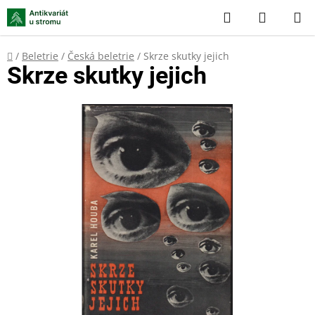
Přejít
Hledat
NÁKUP
na
KOŠÍK
obsah
Domů
/
Beletrie
/
Česká beletrie
/
Skrze skutky jejich
Skrze skutky jejich