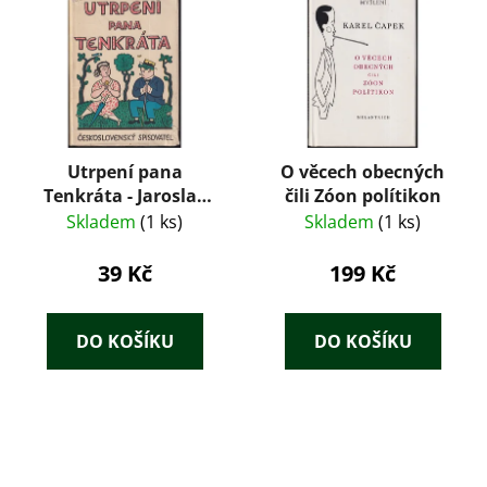
Utrpení pana
O věcech obecných
Tenkráta - Jaroslav
čili Zóon polítikon
Hašek
Skladem
(1 ks)
Skladem
(1 ks)
39 Kč
199 Kč
DO KOŠÍKU
DO KOŠÍKU