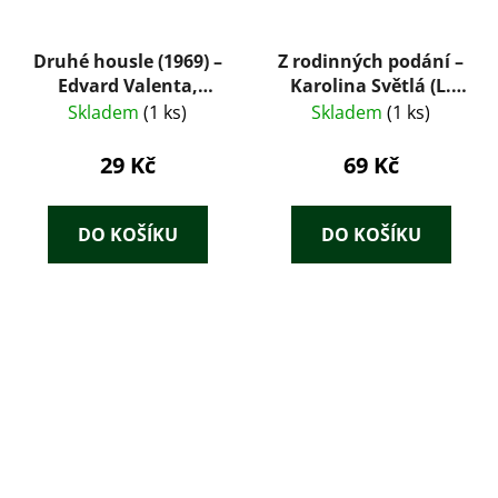
Druhé housle (1969) –
Z rodinných podání –
Edvard Valenta,
Karolina Světlá (L.
román o velké cestě
Mazáč, 1932)
Skladem
(1 ks)
Skladem
(1 ks)
Emila Holuba
29 Kč
69 Kč
DO KOŠÍKU
DO KOŠÍKU