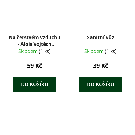
Na čerstvém vzduchu
Sanitní vůz
- Alois Vojtěch
Šmilovský
Skladem
(1 ks)
Skladem
(1 ks)
59 Kč
39 Kč
DO KOŠÍKU
DO KOŠÍKU