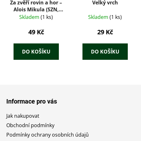
Za zvěří rovin a hor –
Velký vrch
Alois Mikula (SZN,
1970)
Skladem
(1 ks)
Skladem
(1 ks)
49 Kč
29 Kč
DO KOŠÍKU
DO KOŠÍKU
Z
á
Informace pro vás
p
a
Jak nakupovat
t
Obchodní podmínky
í
Podmínky ochrany osobních údajů