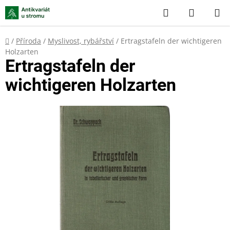
Přejít
Hledat
NÁKUP
na
KOŠÍK
obsah
Domů
/
Příroda
/
Myslivost, rybářství
/
Ertragstafeln der wichtigeren
Holzarten
Ertragstafeln der
wichtigeren Holzarten