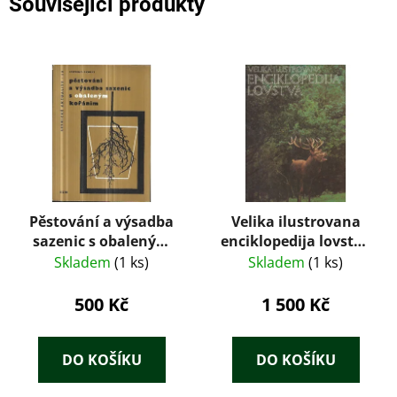
Související produkty
Pěstování a výsadba
Velika ilustrovana
sazenic s obaleným
enciklopedija lovstva
kořáním
1+2
Skladem
(1 ks)
Skladem
(1 ks)
500 Kč
1 500 Kč
DO KOŠÍKU
DO KOŠÍKU