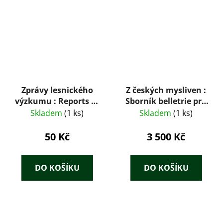
Zprávy lesnického
Z českých mysliven :
výzkumu : Reports of
Sborník belletrie pro
forestry research
lesníky, myslivce a
Skladem
(1 ks)
Skladem
(1 ks)
1/2000
přátele přírody
50 Kč
3 500 Kč
DO KOŠÍKU
DO KOŠÍKU