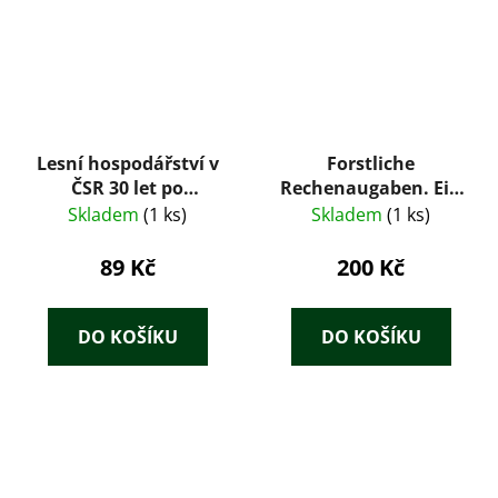
Lesní hospodářství v
Forstliche
ČSR 30 let po
Rechenaugaben. Ein
osvobození
Wiederholungs- und
Skladem
(1 ks)
Skladem
(1 ks)
Übungsbuch zur
Vorbereitung auf die
89 Kč
200 Kč
Jäger- und
Försterprüfung
DO KOŠÍKU
DO KOŠÍKU