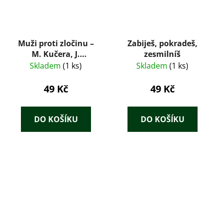
Muži proti zločinu –
Zabiješ, pokradeš,
M. Kučera, J.
zesmilníš
Kratochvíl, J.
Skladem
(1 ks)
Skladem
(1 ks)
Zahrádka (1993)
49 Kč
49 Kč
DO KOŠÍKU
DO KOŠÍKU