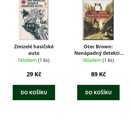
Zmizelé hasičské
Otec Brown:
auto
Nenápadný detektiv
prozřetelnosti
Skladem
(1 ks)
Skladem
(1 ks)
29 Kč
89 Kč
DO KOŠÍKU
DO KOŠÍKU