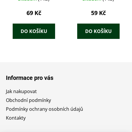
69 Kč
59 Kč
DO KOŠÍKU
DO KOŠÍKU
Z
á
Informace pro vás
p
a
Jak nakupovat
t
Obchodní podmínky
í
Podmínky ochrany osobních údajů
Kontakty