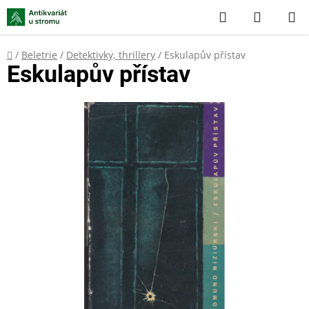
Přejít
Hledat
NÁKUP
na
KOŠÍK
obsah
Domů
/
Beletrie
/
Detektivky, thrillery
/
Eskulapův přístav
Eskulapův přístav