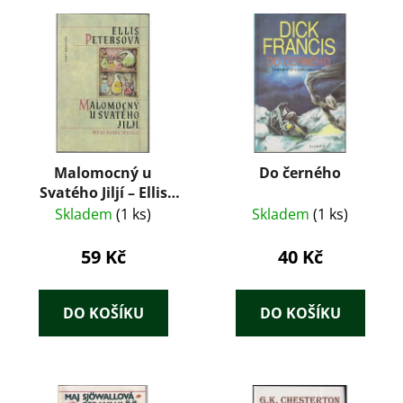
Malomocný u
Do černého
Svatého Jiljí – Ellis
Petersová (1994)
Skladem
(1 ks)
Skladem
(1 ks)
59 Kč
40 Kč
DO KOŠÍKU
DO KOŠÍKU