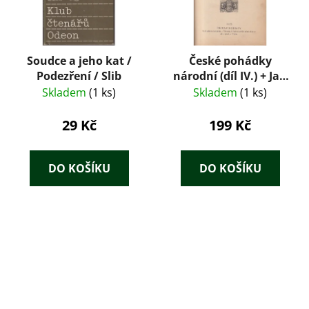
Soudce a jeho kat /
České pohádky
Podezření / Slib
národní (díl IV.) + Jan
Kollár: Slávy dcera
Skladem
(1 ks)
Skladem
(1 ks)
(Dobový konvolut
1925)
29 Kč
199 Kč
DO KOŠÍKU
DO KOŠÍKU