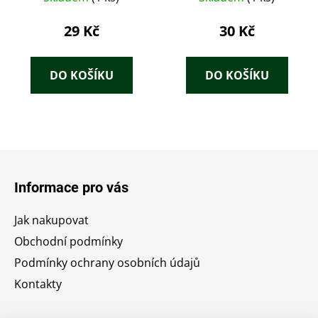
29 Kč
30 Kč
DO KOŠÍKU
DO KOŠÍKU
Z
á
Informace pro vás
p
a
Jak nakupovat
t
Obchodní podmínky
í
Podmínky ochrany osobních údajů
Kontakty