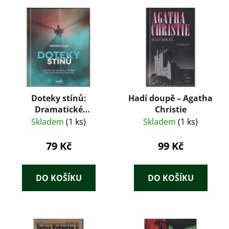
Doteky stínů:
Hadí doupě – Agatha
Dramatické
Christie
kriminální příběhy
Skladem
(1 ks)
Skladem
(1 ks)
podle skutečných
událostí – Roman
79 Kč
99 Kč
Cílek (2019)
DO KOŠÍKU
DO KOŠÍKU