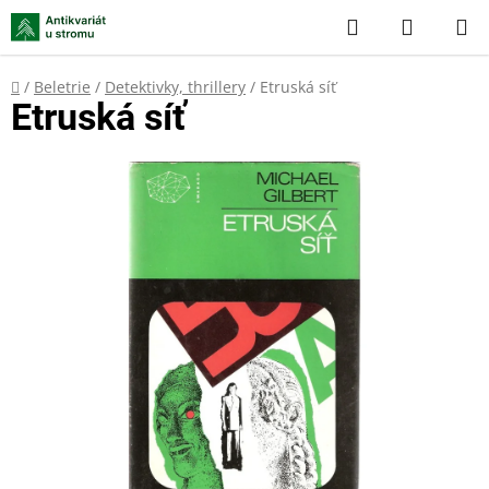
Přejít
Hledat
NÁKUP
na
KOŠÍK
obsah
Domů
/
Beletrie
/
Detektivky, thrillery
/
Etruská síť
Etruská síť