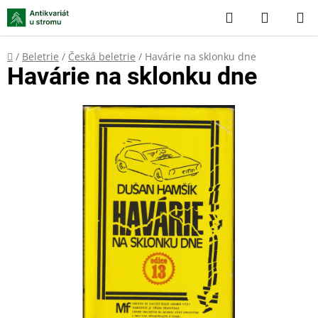
Přejít
Hledat
NÁKUP
na
KOŠÍK
obsah
Domů
/
Beletrie
/
Česká beletrie
/
Havárie na sklonku dne
Havárie na sklonku dne