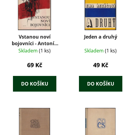
Vstanou noví
Jeden a druhý
bojovníci - Antonín
Zápotocký
Skladem
(1 ks)
Skladem
(1 ks)
69 Kč
49 Kč
DO KOŠÍKU
DO KOŠÍKU