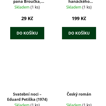
pana Broučka,
hanáckého
tentokrát do
pluku+Martin
Skladem
(1 ks)
Skladem
(1 ks)
patnáctého století -
Kružina
Svatopluk Čech
29 Kč
199 Kč
DO KOŠÍKU
DO KOŠÍKU
Svatební noci –
Český román
Eduard Petiška (1974)
Skladem
(1 ks)
Skladem
(1 ks)