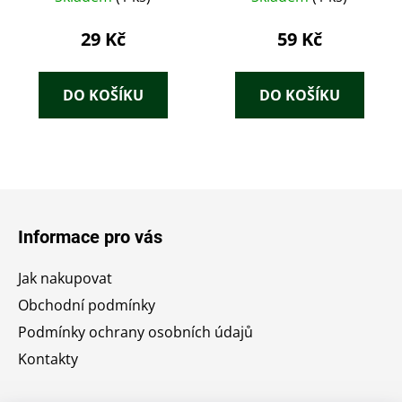
29 Kč
59 Kč
DO KOŠÍKU
DO KOŠÍKU
Z
á
Informace pro vás
p
a
Jak nakupovat
t
Obchodní podmínky
í
Podmínky ochrany osobních údajů
Kontakty