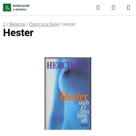
Přejít
Hledat
NÁKUP
na
KOŠÍK
obsah
Domů
/
Beletrie
/
Čtení pro ženy
/
Hester
Hester