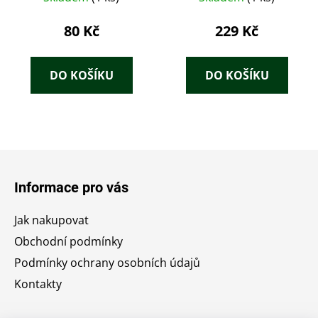
80 Kč
229 Kč
DO KOŠÍKU
DO KOŠÍKU
Z
á
Informace pro vás
p
a
Jak nakupovat
t
Obchodní podmínky
í
Podmínky ochrany osobních údajů
Kontakty