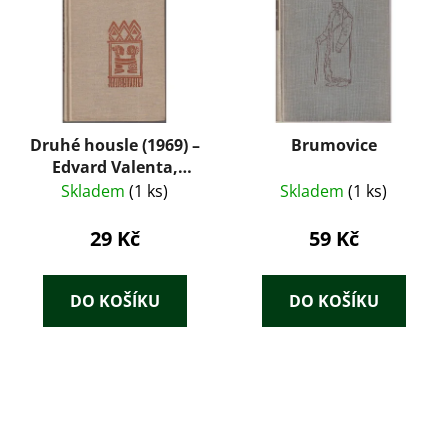
Druhé housle (1969) –
Brumovice
Edvard Valenta,
román o velké cestě
Skladem
(1 ks)
Skladem
(1 ks)
Emila Holuba
29 Kč
59 Kč
DO KOŠÍKU
DO KOŠÍKU