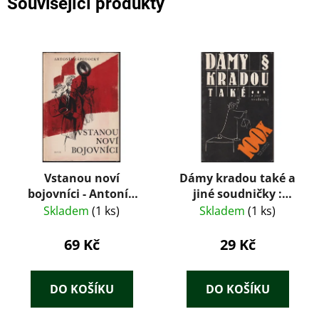
Související produkty
Vstanou noví
Dámy kradou také a
bojovníci - Antonín
jiné soudničky :
Zápotocký
dekameron
Skladem
(1 ks)
Skladem
(1 ks)
soudniček
69 Kč
29 Kč
DO KOŠÍKU
DO KOŠÍKU