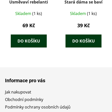
Usměvaví rebelanti
Stará dáma se baví
Skladem
(1 ks)
Skladem
(1 ks)
69 Kč
39 Kč
DO KOŠÍKU
DO KOŠÍKU
Z
á
Informace pro vás
p
a
Jak nakupovat
t
Obchodní podmínky
í
Podmínky ochrany osobních údajů