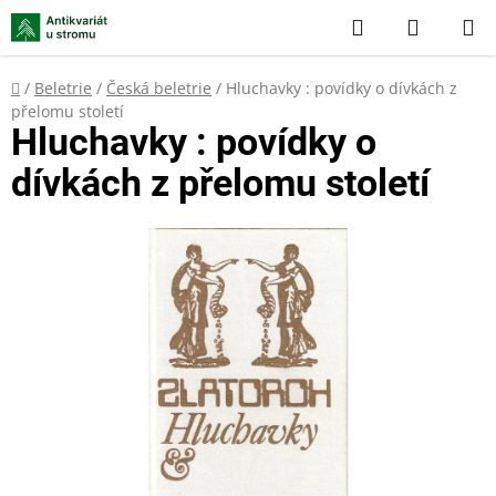
Přejít
Hledat
NÁKUP
na
KOŠÍK
obsah
Domů
/
Beletrie
/
Česká beletrie
/
Hluchavky : povídky o dívkách z
přelomu století
Hluchavky : povídky o
dívkách z přelomu století