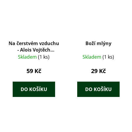
Na čerstvém vzduchu
Boží mlýny
- Alois Vojtěch
Šmilovský
Skladem
(1 ks)
Skladem
(1 ks)
59 Kč
29 Kč
DO KOŠÍKU
DO KOŠÍKU