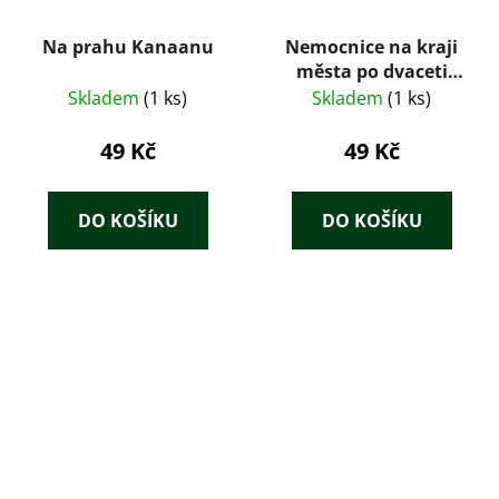
Na prahu Kanaanu
Nemocnice na kraji
města po dvaceti
letech : televizní
Skladem
(1 ks)
Skladem
(1 ks)
román podle
stejnojmenného
49 Kč
49 Kč
seriálu
DO KOŠÍKU
DO KOŠÍKU