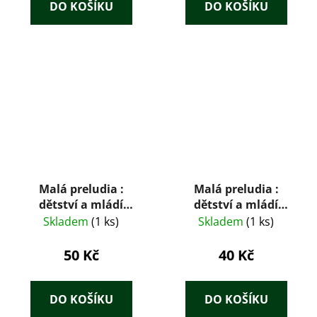
Smetanovi
DO KOŠÍKU
DO KOŠÍKU
Malá preludia :
Malá preludia :
dětství a mládí
dětství a mládí
slavných skladatelů.
slavných skladatelů.
Skladem
(1 ks)
Skladem
(1 ks)
Díl 1
Díl 1
50 Kč
40 Kč
DO KOŠÍKU
DO KOŠÍKU