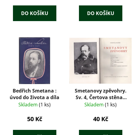
ů
DO KOŠÍKU
DO KOŠÍKU
Bedřich Smetana :
Smetanovy zpěvohry.
úvod do života a díla
Sv. 4, Čertova stěna -
Viola - Smetanovy
Skladem
(1 ks)
Skladem
(1 ks)
cykly - V rozhlase a na
gramofonové desce -
50 Kč
40 Kč
Závěr - Data a čísla -
Literatura o Bedřichu