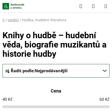
Přejít
Hledat
NÁKUP
na
KOŠÍK
obsah
Domů
/
Umění
/
Hudba, hudební literatura
Knihy o hudbě – hudební
věda, biografie muzikantů a
historie hudby
Ř
Řadit podle:
Nejprodávanější
a
z
e
Cena
n
í
40
Kč
60
Kč
p