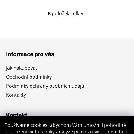
8
položek celkem
O
v
l
á
Z
d
á
a
Informace pro vás
c
p
í
a
Jak nakupovat
p
t
r
Obchodní podmínky
í
v
Podmínky ochrany osobních údajů
k
Kontakty
y
v
ý
Kontakt
p
i
Používáme cookies, abychom Vám umožnili pohodlné
s
jiri.krajic
@
seznam.cz
prohlížení webu a díky analýze provozu webu neustále