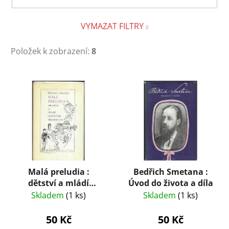
VYMAZAT FILTRY
Položek k zobrazení:
8
V
ý
p
i
s
p
r
Malá preludia :
Bedřich Smetana :
o
dětství a mládí
Úvod do života a díla
d
slavných skladatelů
Skladem
(1 ks)
Skladem
(1 ks)
u
k
50 Kč
50 Kč
t