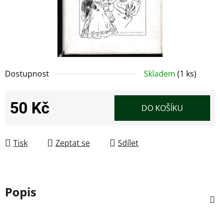
Dostupnost
Skladem
(1 ks)
50 Kč
DO KOŠÍKU
Měrná cena:
Tisk
Zeptat se
Sdílet
Popis