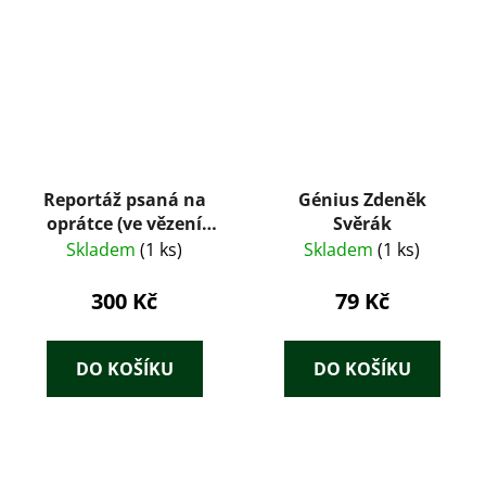
Reportáž psaná na
Génius Zdeněk
oprátce (ve vězení
Svěrák
gestapa na Pankráci
Skladem
(1 ks)
Skladem
(1 ks)
r. 1943)
300 Kč
79 Kč
DO KOŠÍKU
DO KOŠÍKU