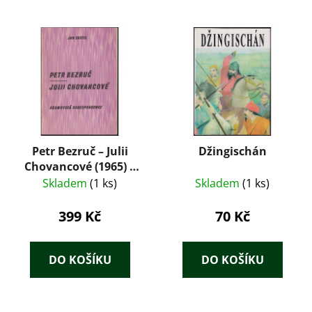
Petr Bezruč – Julii
Džingischán
Chovancové (1965) –
Jan Skutil (ilustrace
Skladem
(1 ks)
Skladem
(1 ks)
Oldřich Crhounek)
399 Kč
70 Kč
DO KOŠÍKU
DO KOŠÍKU