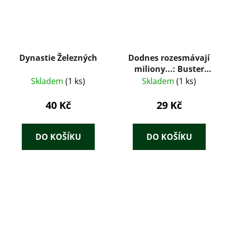
Dynastie Železných
Dodnes rozesmávají
miliony...: Buster
Keaton, Harold Llyod,
Skladem
(1 ks)
Skladem
(1 ks)
Laurel & Hardy
40 Kč
29 Kč
DO KOŠÍKU
DO KOŠÍKU