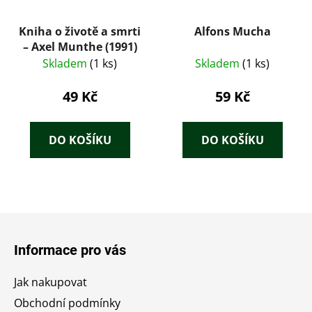
Kniha o životě a smrti
Alfons Mucha
– Axel Munthe (1991)
Skladem
(1 ks)
Skladem
(1 ks)
49 Kč
59 Kč
DO KOŠÍKU
DO KOŠÍKU
Z
á
Informace pro vás
p
a
Jak nakupovat
t
Obchodní podmínky
í