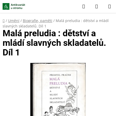
Přejít
Hledat
NÁKUP
na
KOŠÍK
obsah
Domů
/
Umění
/
Biografie, paměti
/
Malá preludia : dětství a mládí
slavných skladatelů. Díl 1
Malá preludia : dětství a
mládí slavných skladatelů.
Díl 1