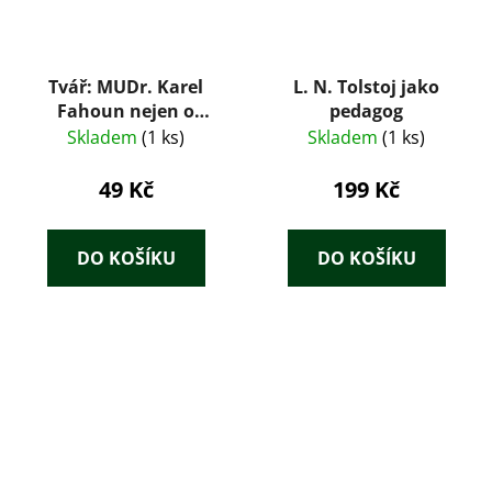
Tvář: MUDr. Karel
L. N. Tolstoj jako
Fahoun nejen o
pedagog
estetické chirurgii –
Skladem
(1 ks)
Skladem
(1 ks)
Soňa Štroblová, Karel
Fahoun (1998)
49 Kč
199 Kč
DO KOŠÍKU
DO KOŠÍKU