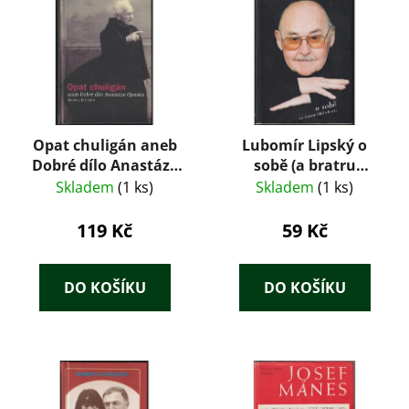
Opat chuligán aneb
Lubomír Lipský o
Dobré dílo Anastáze
sobě (a bratru
Opaska
Oldřichovi)
Skladem
(1 ks)
Skladem
(1 ks)
119 Kč
59 Kč
DO KOŠÍKU
DO KOŠÍKU