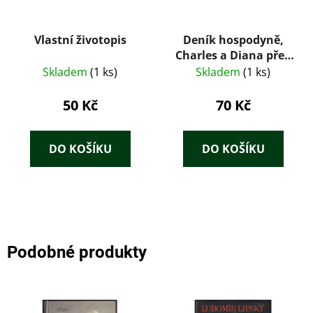
Vlastní životopis
Deník hospodyně,
Charles a Diana před
rozvodem
Skladem
(1 ks)
Skladem
(1 ks)
50 Kč
70 Kč
DO KOŠÍKU
DO KOŠÍKU
Podobné produkty