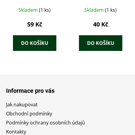
Skladem
(1 ks)
Skladem
(1 ks)
59 Kč
40 Kč
DO KOŠÍKU
DO KOŠÍKU
Z
á
Informace pro vás
p
a
Jak nakupovat
t
Obchodní podmínky
í
Podmínky ochrany osobních údajů
Kontakty