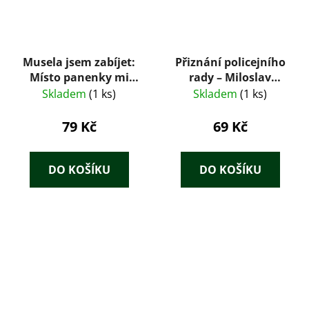
Musela jsem zabíjet:
Přiznání policejního
Místo panenky mi
rady – Miloslav
dali pušku
Dočekal, Jan Bauer
Skladem
(1 ks)
Skladem
(1 ks)
79 Kč
69 Kč
DO KOŠÍKU
DO KOŠÍKU