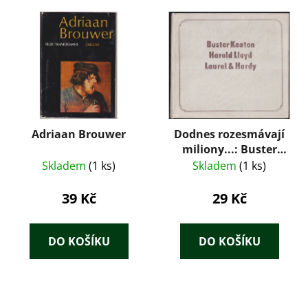
Adriaan Brouwer
Dodnes rozesmávají
miliony...: Buster
Keaton, Harold Llyod,
Skladem
(1 ks)
Skladem
(1 ks)
Laurel & Hardy
39 Kč
29 Kč
DO KOŠÍKU
DO KOŠÍKU