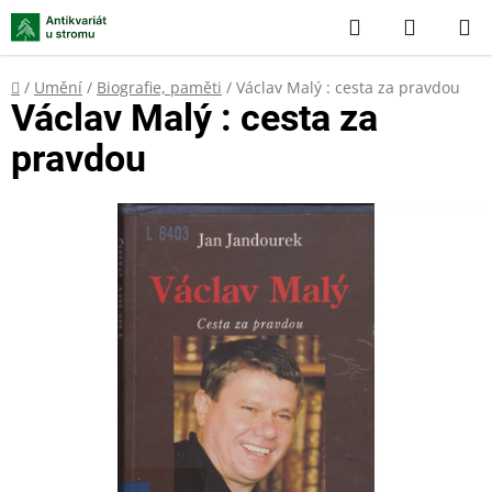
Přejít
Hledat
NÁKUP
na
KOŠÍK
obsah
Domů
/
Umění
/
Biografie, paměti
/
Václav Malý : cesta za pravdou
Václav Malý : cesta za
pravdou