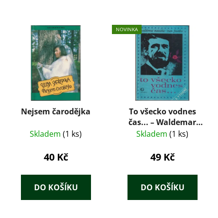
NOVINKA
Nejsem čarodějka
To všecko vodnes
čas... – Waldemar
Matuška, Ivan
Skladem
(1 ks)
Skladem
(1 ks)
Foustka (Olympia,
1970)
40 Kč
49 Kč
DO KOŠÍKU
DO KOŠÍKU