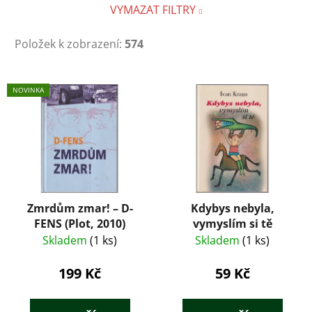
VYMAZAT FILTRY
Položek k zobrazení:
574
V
NOVINKA
ý
p
i
s
p
r
Zmrdům zmar! – D-
Kdybys nebyla,
o
FENS (Plot, 2010)
vymyslím si tě
d
Skladem
(1 ks)
Skladem
(1 ks)
u
k
199 Kč
59 Kč
t
ů