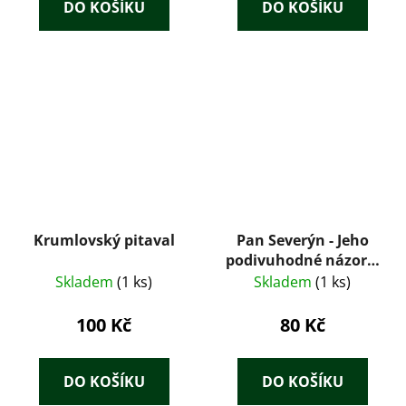
DO KOŠÍKU
DO KOŠÍKU
Krumlovský pitaval
Pan Severýn - Jeho
podivuhodné názory,
dobrodružství a
Skladem
(1 ks)
Skladem
(1 ks)
přátelé
100 Kč
80 Kč
DO KOŠÍKU
DO KOŠÍKU