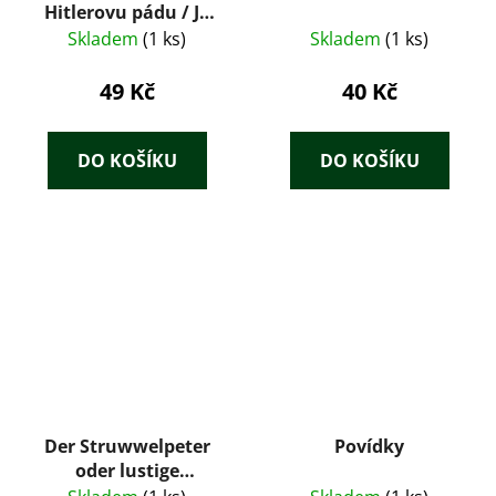
Hitlerovu pádu / Já
proti Rommelovi
Skladem
(1 ks)
Skladem
(1 ks)
49 Kč
40 Kč
DO KOŠÍKU
DO KOŠÍKU
Der Struwwelpeter
Povídky
oder lustige
Geschichten und