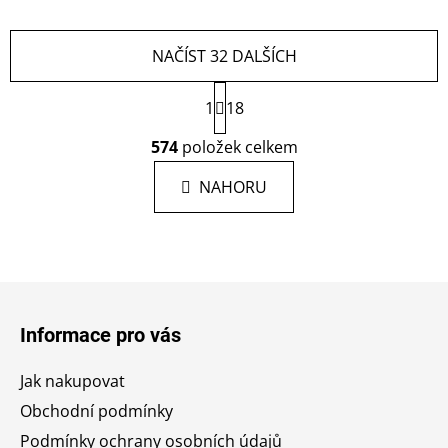
NAČÍST 32 DALŠÍCH
S
1
18
t
r
O
574
položek celkem
á
v
n
l
k
NAHORU
á
o
d
v
a
á
c
n
í
í
Z
p
á
r
Informace pro vás
p
v
a
k
Jak nakupovat
y
t
Obchodní podmínky
v
í
ý
Podmínky ochrany osobních údajů