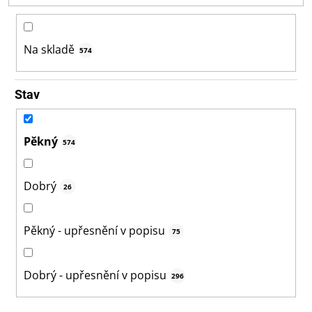
d
u
k
Na skladě
574
t
ů
Stav
Pěkný
574
Dobrý
26
Pěkný - upřesnění v popisu
75
Dobrý - upřesnění v popisu
296