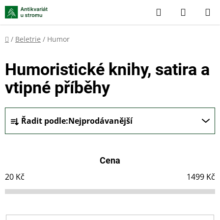
Přejít
Hledat
NÁKUP
na
KOŠÍK
obsah
Domů
/
Beletrie
/
Humor
Humoristické knihy, satira a
vtipné příběhy
Ř
Řadit podle:
Nejprodávanější
a
z
e
Cena
n
í
20
Kč
1499
Kč
p
r
o