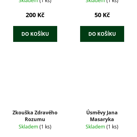
Skladem
(1 ks)
Skladem
(1 ks)
drollige Bilder von Dr.
Heinrich Hoffmann
200 Kč
50 Kč
DO KOŠÍKU
DO KOŠÍKU
Zkouška Zdravého
Úsměvy Jana
Rozumu
Masaryka
Skladem
(1 ks)
Skladem
(1 ks)