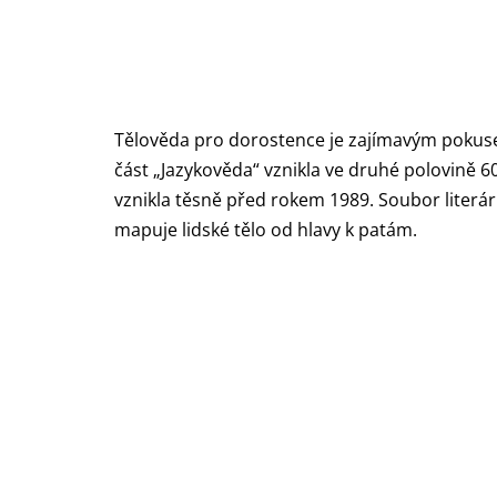
Tělověda pro dorostence je zajímavým pokuse
část „Jazykověda“ vznikla ve druhé polovině 60
vznikla těsně před rokem 1989. Soubor liter
mapuje l
idské tělo od hlavy k patám.