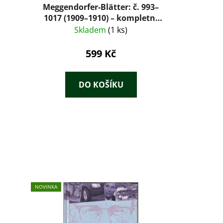
Meggendorfer-Blätter: č. 993–
1017 (1909–1910) – kompletní
půlročník v dobové vazbě
Skladem
(1 ks)
599 Kč
DO KOŠÍKU
NOVINKA