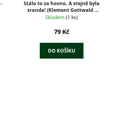
-
Stálo to za hovno. A stejně byla
sranda! (Klement Gottwald -
spisy)
Skladem
(1 ks)
79 Kč
DO KOŠÍKU