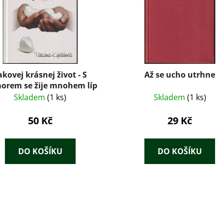
akovej krásnej život - S
Až se ucho utrhne
orem se žije mnohem líp
Skladem
(1 ks)
Skladem
(1 ks)
50 Kč
29 Kč
DO KOŠÍKU
DO KOŠÍKU