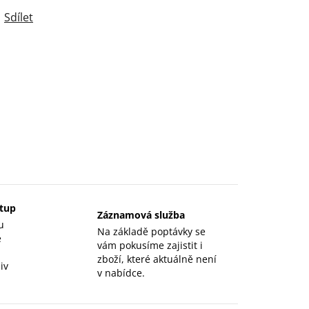
Sdílet
stup
Záznamová služba
u
Na základě poptávky se
e
vám pokusíme zajistit i
zboží, které aktuálně není
iv
v nabídce.