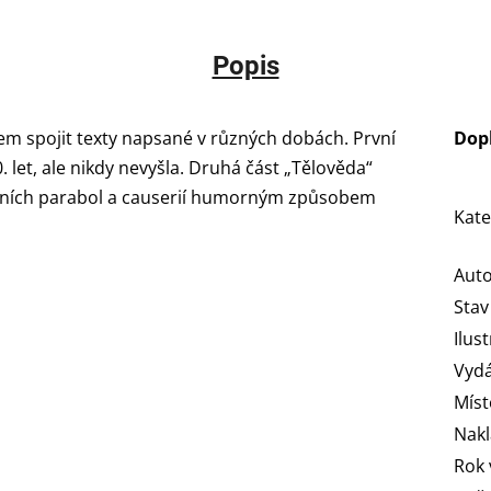
Popis
m spojit texty napsané v různých dobách. První
Dop
. let, ale nikdy nevyšla. Druhá část „Tělověda“
árních parabol a causerií humorným způsobem
Kate
Aut
Stav
Ilus
Vydá
Míst
Nakl
Rok 