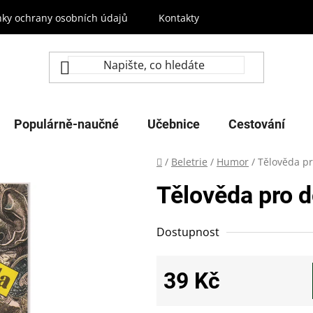
ky ochrany osobních údajů
Kontakty
Populárně-naučné
Učebnice
Cestování
Domů
/
Beletrie
/
Humor
/
Tělověda p
Tělověda pro 
Dostupnost
39 Kč
Měrná cena: