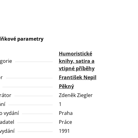
lňkové parametry
Humoristické
gorie
knihy, satira a
vtipné příběhy
or
František Nepil
Pěkný
trátor
Zdeněk Ziegler
ní
1
o vydání
Praha
adatel
Práce
vydání
1991