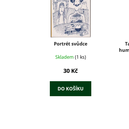
Portrét svůdce
T
hum
Skladem
(1 ks)
30 Kč
DO KOŠÍKU