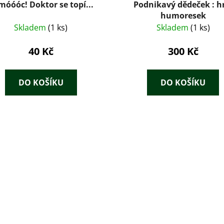
móóóc! Doktor se topí...
Podnikavý dědeček : h
humoresek
Skladem
(1 ks)
Skladem
(1 ks)
40 Kč
300 Kč
DO KOŠÍKU
DO KOŠÍKU