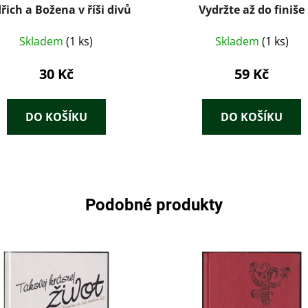
řich a Božena v říši divů
Vydržte až do finiše
Skladem
(1 ks)
Skladem
(1 ks)
30 Kč
59 Kč
DO KOŠÍKU
DO KOŠÍKU
Podobné produkty