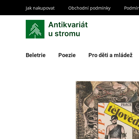
Přejít
Jak nakupovat
Obchodní podmínky
Podmín
na
obsah
Beletrie
Poezie
Pro děti a mládež