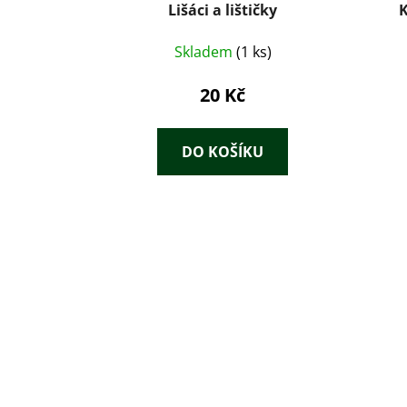
Lišáci a lištičky
K
Skladem
(1 ks)
20 Kč
DO KOŠÍKU