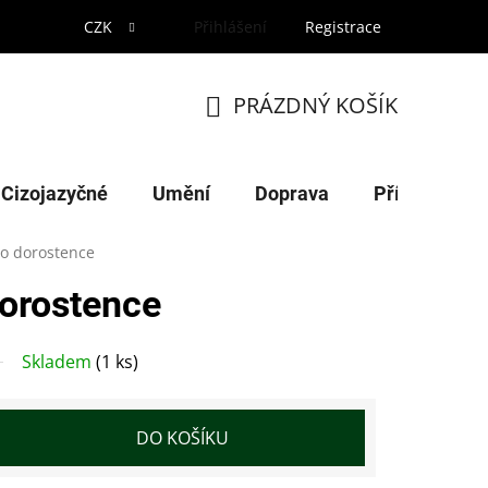
CZK
Přihlášení
Registrace
PRÁZDNÝ KOŠÍK
NÁKUPNÍ
KOŠÍK
Cizojazyčné
Umění
Doprava
Příroda
ro dorostence
dorostence
Skladem
(1 ks)
DO KOŠÍKU