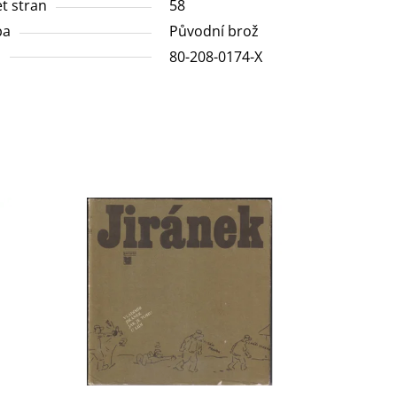
t stran
58
ba
Původní brož
N
80-208-0174-X