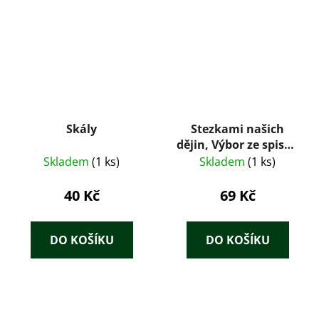
Skály
Stezkami našich
dějin, Výbor ze spisův
Al. Jiráska
Skladem
(1 ks)
Skladem
(1 ks)
40 Kč
69 Kč
DO KOŠÍKU
DO KOŠÍKU