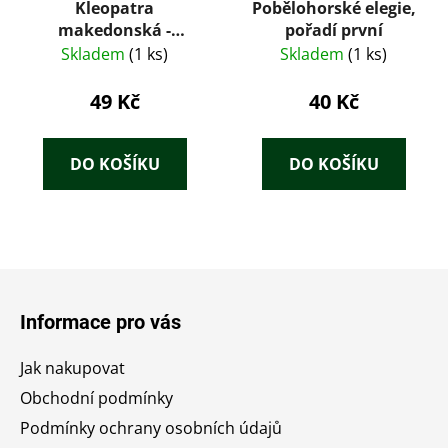
Kleopatra
Pobělohorské elegie,
makedonská -
pořadí první
Pilátova milenka
Skladem
(1 ks)
Skladem
(1 ks)
49 Kč
40 Kč
DO KOŠÍKU
DO KOŠÍKU
Z
á
Informace pro vás
p
a
Jak nakupovat
t
Obchodní podmínky
í
Podmínky ochrany osobních údajů