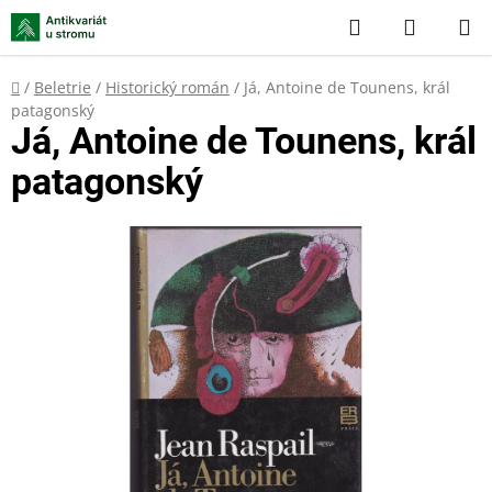
Přejít
Hledat
NÁKUP
na
KOŠÍK
obsah
Domů
/
Beletrie
/
Historický román
/
Já, Antoine de Tounens, král
patagonský
Já, Antoine de Tounens, král
patagonský