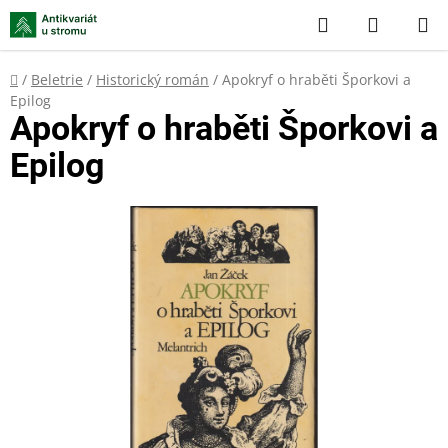
Přejít
Hledat
NÁKUP
na
KOŠÍK
obsah
Domů
/
Beletrie
/
Historický román
/
Apokryf o hraběti Šporkovi a
Epilog
Apokryf o hraběti Šporkovi a
Epilog