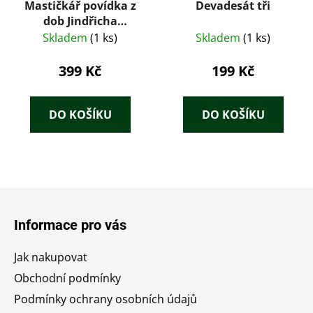
Mastičkář povídka z
Devadesát tři
dob Jindřicha
Korutanského
Skladem
(1 ks)
Skladem
(1 ks)
399 Kč
199 Kč
DO KOŠÍKU
DO KOŠÍKU
Z
á
Informace pro vás
p
a
Jak nakupovat
t
Obchodní podmínky
í
Podmínky ochrany osobních údajů