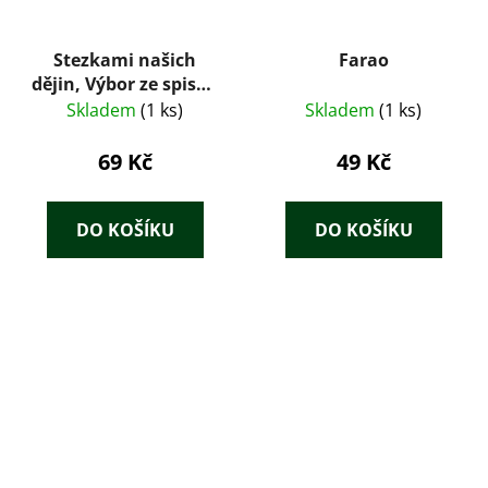
Stezkami našich
Farao
dějin, Výbor ze spisův
Al. Jiráska
Skladem
(1 ks)
Skladem
(1 ks)
69 Kč
49 Kč
DO KOŠÍKU
DO KOŠÍKU