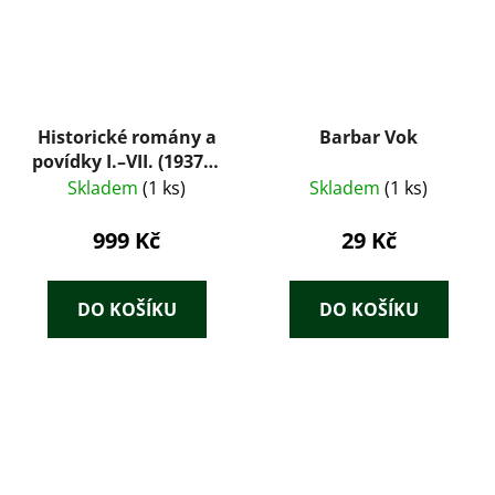
Historické romány a
Barbar Vok
povídky I.–VII. (1937) –
Václav Beneš
Skladem
(1 ks)
Skladem
(1 ks)
Třebízský, komplet 7
svazků, ilustrace
999 Kč
29 Kč
Věnceslav Černý
DO KOŠÍKU
DO KOŠÍKU