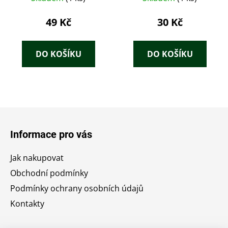
49 Kč
30 Kč
DO KOŠÍKU
DO KOŠÍKU
Z
á
Informace pro vás
p
a
Jak nakupovat
t
Obchodní podmínky
í
Podmínky ochrany osobních údajů
Kontakty