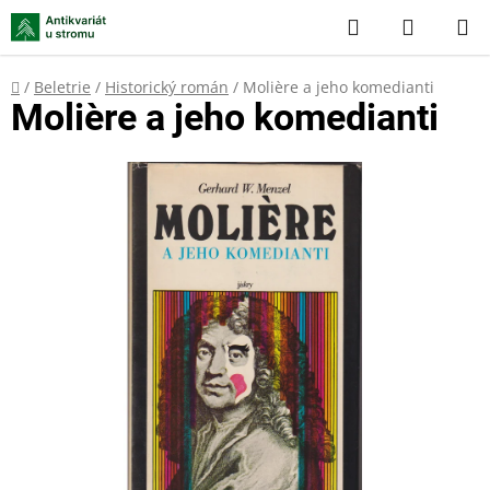
Přejít
Hledat
NÁKUP
na
KOŠÍK
obsah
Domů
/
Beletrie
/
Historický román
/
Molière a jeho komedianti
Molière a jeho komedianti