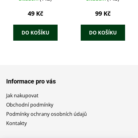
49 Kč
99 Kč
DO KOŠÍKU
DO KOŠÍKU
Z
á
Informace pro vás
p
a
Jak nakupovat
t
Obchodní podmínky
í
Podmínky ochrany osobních údajů
Kontakty