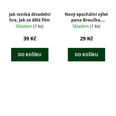
Jak vzniká divadelní
Nový epochální výlet
hra, Jak se dělá film
pana Broučka,
tentokrát do
Skladem
(1 ks)
Skladem
(1 ks)
patnáctého století -
Svatopluk Čech
39 Kč
29 Kč
DO KOŠÍKU
DO KOŠÍKU