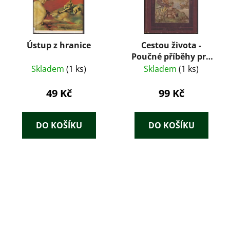
Ústup z hranice
Cestou života -
Poučné příběhy pro
mladé i staré
Skladem
(1 ks)
Skladem
(1 ks)
49 Kč
99 Kč
DO KOŠÍKU
DO KOŠÍKU