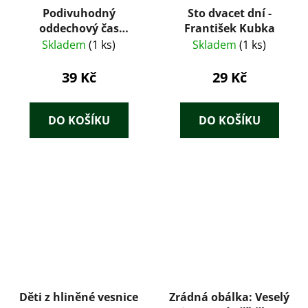
Podivuhodný
Sto dvacet dní -
oddechový čas
František Kubka
Richarda Bartoně –
Skladem
(1 ks)
Skladem
(1 ks)
Václav Erben (1988)
39 Kč
29 Kč
DO KOŠÍKU
DO KOŠÍKU
Děti z hliněné vesnice
Zrádná obálka: Veselý