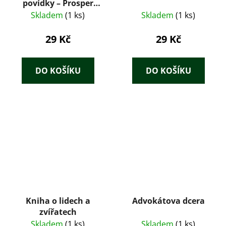
povídky – Prosper
Mérimée (1959)
Skladem
(1 ks)
Skladem
(1 ks)
29 Kč
29 Kč
DO KOŠÍKU
DO KOŠÍKU
Kniha o lidech a
Advokátova dcera
zvířatech
Skladem
(1 ks)
Skladem
(1 ks)