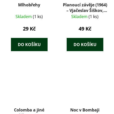
Mlhobřehy
Planoucí závěje (1964)
– Vjačeslav Šiškov,
ilustrace Karel
Skladem
(1 ks)
Skladem
(1 ks)
Hruška
29 Kč
49 Kč
DO KOŠÍKU
DO KOŠÍKU
Colomba a jiné
Noc v Bombaji