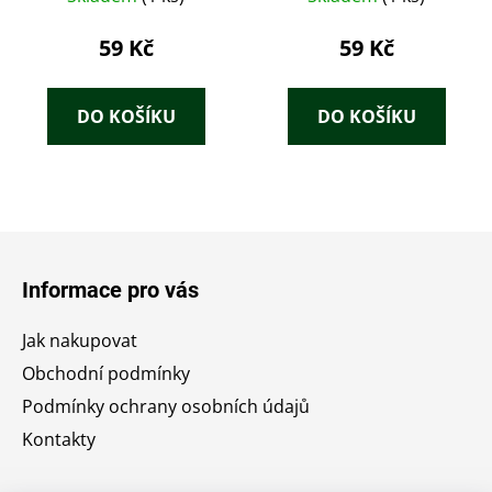
59 Kč
59 Kč
DO KOŠÍKU
DO KOŠÍKU
Z
á
Informace pro vás
p
a
Jak nakupovat
t
Obchodní podmínky
í
Podmínky ochrany osobních údajů
Kontakty