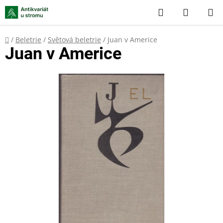
Přejít
Hledat
NÁKUP
na
KOŠÍK
obsah
Domů
/
Beletrie
/
Světová beletrie
/
Juan v Americe
Juan v Americe