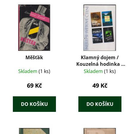
Měšťák
Klamný dojem /
Kouzelná hodinka /
Advokát / Největší
Skladem
(1 ks)
Skladem
(1 ks)
šance
69 Kč
49 Kč
DO KOŠÍKU
DO KOŠÍKU