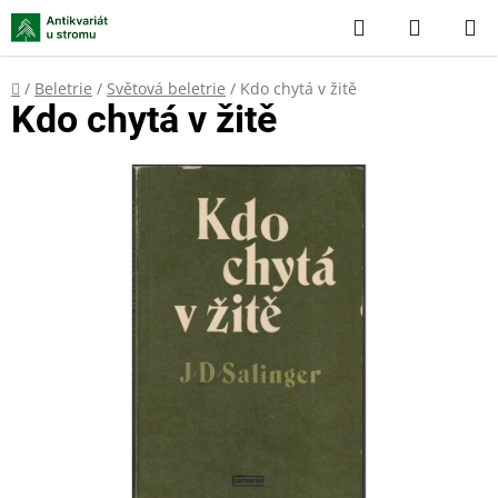
Přejít
Hledat
NÁKUP
na
KOŠÍK
obsah
Domů
/
Beletrie
/
Světová beletrie
/
Kdo chytá v žitě
Kdo chytá v žitě