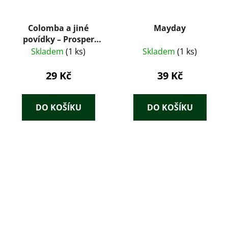
Colomba a jiné
Mayday
povídky – Prosper
Mérimée (1959)
Skladem
(1 ks)
Skladem
(1 ks)
29 Kč
39 Kč
DO KOŠÍKU
DO KOŠÍKU