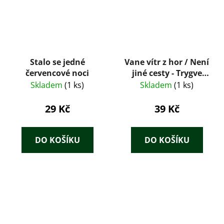
Stalo se jedné
Vane vítr z hor / Není
červencové noci
jiné cesty - Trygve
Gulbranssen
Skladem
(1 ks)
Skladem
(1 ks)
29 Kč
39 Kč
DO KOŠÍKU
DO KOŠÍKU