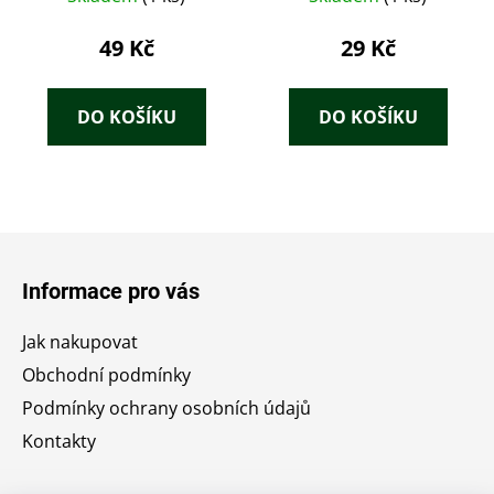
49 Kč
29 Kč
DO KOŠÍKU
DO KOŠÍKU
Z
á
Informace pro vás
p
a
Jak nakupovat
t
Obchodní podmínky
í
Podmínky ochrany osobních údajů
Kontakty