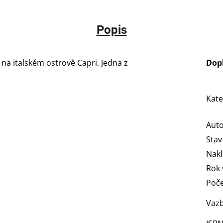
Popis
na italském ostrově Capri. Jedna z
Dop
Kate
Aut
Stav
Nakl
Rok 
Poče
Vaz