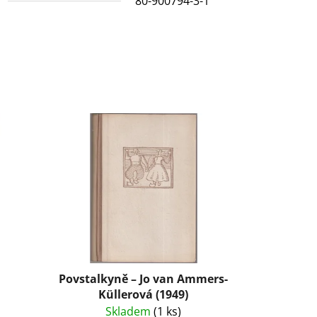
N
80-900794-3-1
Povstalkyně – Jo van Ammers-
Küllerová (1949)
Skladem
(1 ks)