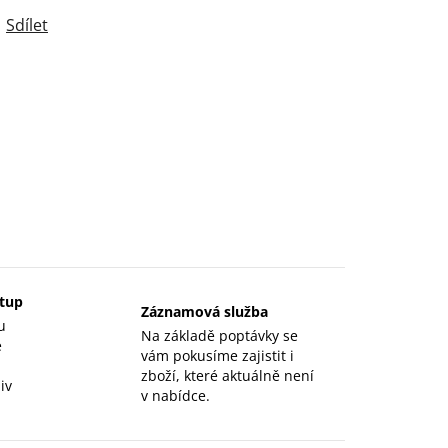
Sdílet
stup
Záznamová služba
u
Na základě poptávky se
e
vám pokusíme zajistit i
zboží, které aktuálně není
iv
v nabídce.