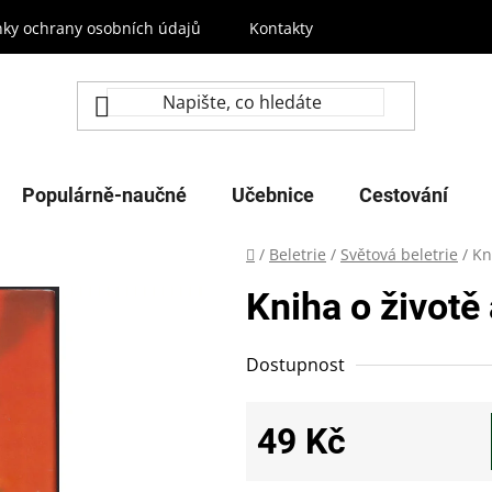
ky ochrany osobních údajů
Kontakty
Populárně-naučné
Učebnice
Cestování
Domů
/
Beletrie
/
Světová beletrie
/
Kn
Kniha o životě 
Dostupnost
49 Kč
Měrná cena: