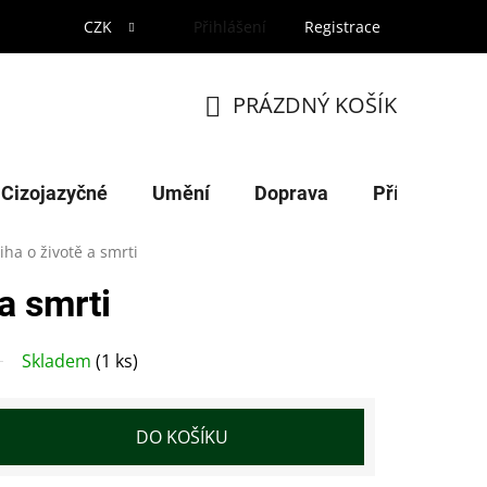
CZK
Přihlášení
Registrace
PRÁZDNÝ KOŠÍK
NÁKUPNÍ
KOŠÍK
Cizojazyčné
Umění
Doprava
Příroda
iha o životě a smrti
a smrti
Skladem
(1 ks)
DO KOŠÍKU