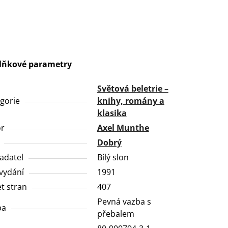
lňkové parametry
Světová beletrie –
gorie
knihy, romány a
klasika
or
Axel Munthe
Dobrý
adatel
Bílý slon
vydání
1991
t stran
407
Pevná vazba s
ba
přebalem