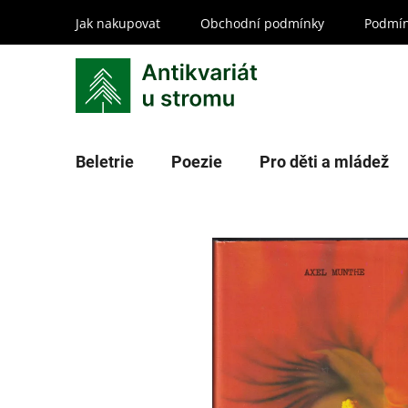
Přejít
Jak nakupovat
Obchodní podmínky
Podmín
na
obsah
Beletrie
Poezie
Pro děti a mládež