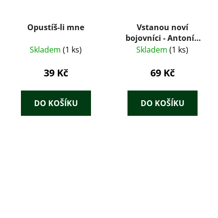
Opustíš-li mne
Vstanou noví
bojovníci - Antonín
Zápotocký
Skladem
(1 ks)
Skladem
(1 ks)
39 Kč
69 Kč
DO KOŠÍKU
DO KOŠÍKU