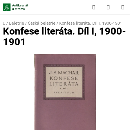
Přejít
Hledat
NÁKUP
na
KOŠÍK
obsah
Domů
/
Beletrie
/
Česká beletrie
/
Konfese literáta. Díl I, 1900-1901
Konfese literáta. Díl I, 1900-
1901