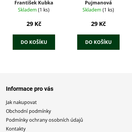
František Kubka
Pujmanová
Skladem
(1 ks)
Skladem
(1 ks)
29 Kč
29 Kč
DO KOŠÍKU
DO KOŠÍKU
Z
á
Informace pro vás
p
a
Jak nakupovat
t
Obchodní podmínky
í
Podmínky ochrany osobních údajů
Kontakty