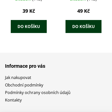
39 Kč
49 Kč
DO KOŠÍKU
DO KOŠÍKU
Z
á
Informace pro vás
p
a
Jak nakupovat
t
Obchodní podmínky
í
Podmínky ochrany osobních údajů
Kontakty