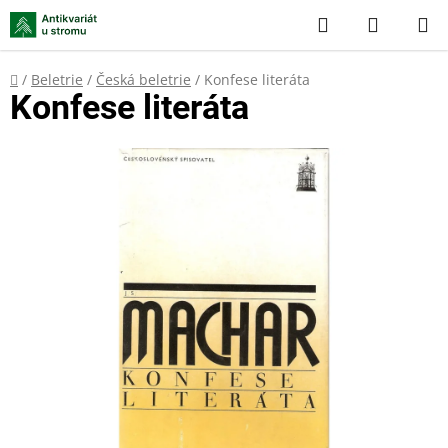
Přejít
Hledat
NÁKUP
na
KOŠÍK
obsah
Domů
/
Beletrie
/
Česká beletrie
/
Konfese literáta
Konfese literáta