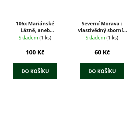
106x Mariánské
Severní Morava :
Lázně, aneb
vlastivědný sborník
vyprávění o městě,
59 / 90
Skladem
(1 ks)
Skladem
(1 ks)
kterému postačilo sto
let k dosažení světové
100 Kč
60 Kč
proslulosti
DO KOŠÍKU
DO KOŠÍKU