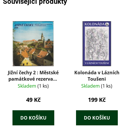
Související produkty
Jižní čechy 2 : Městské
Kolonáda v Lázních
památkové rezervace
Toušeni
a památkové stavby
Skladem
(1 ks)
Skladem
(1 ks)
jižních Čech
49 Kč
199 Kč
DO KOŠÍKU
DO KOŠÍKU