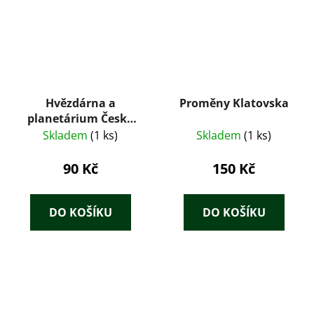
Hvězdárna a
Proměny Klatovska
planetárium České
Budějovice
Skladem
(1 ks)
Skladem
(1 ks)
90 Kč
150 Kč
DO KOŠÍKU
DO KOŠÍKU