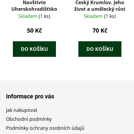
Navštivte
Český Krumlov. Jeho
Uherskohradišťsko
život a umělecký růst
Skladem
(1 ks)
Skladem
(1 ks)
50 Kč
70 Kč
DO KOŠÍKU
DO KOŠÍKU
Z
á
Informace pro vás
p
a
Jak nakupovat
t
Obchodní podmínky
í
Podmínky ochrany osobních údajů