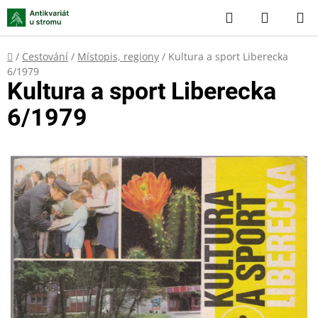
Přejít
Hledat
NÁKUP
na
KOŠÍK
obsah
Domů
/
Cestování
/
Místopis, regiony
/
Kultura a sport Liberecka
6/1979
Kultura a sport Liberecka
6/1979