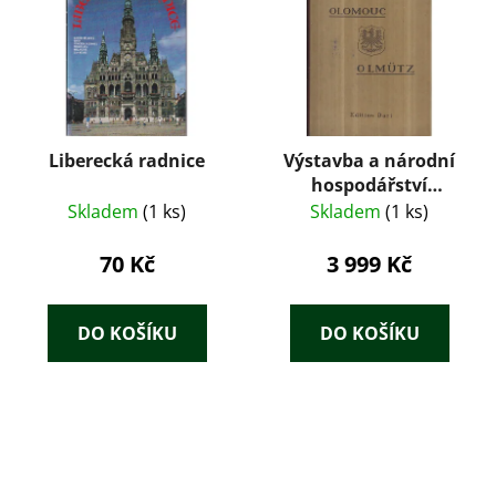
Liberecká radnice
Výstavba a národní
hospodářství
evropských měst :
Skladem
(1 ks)
Skladem
(1 ks)
Československá
republika. 1,
70 Kč
3 999 Kč
Olomouc
DO KOŠÍKU
DO KOŠÍKU