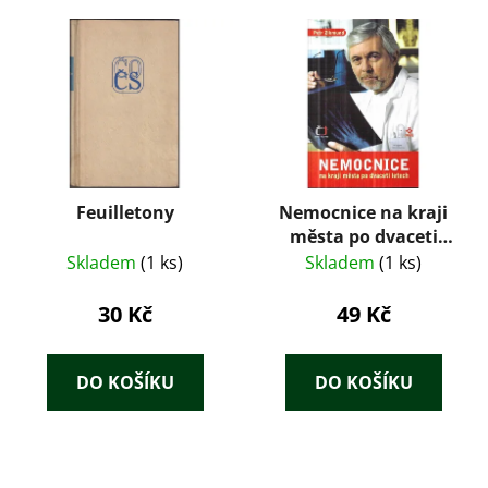
Feuilletony
Nemocnice na kraji
města po dvaceti
letech : televizní
Skladem
(1 ks)
Skladem
(1 ks)
román podle
stejnojmenného
30 Kč
49 Kč
seriálu
DO KOŠÍKU
DO KOŠÍKU