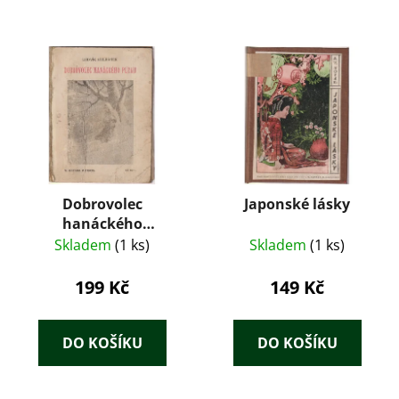
Dobrovolec
Japonské lásky
hanáckého
pluku+Martin
Skladem
(1 ks)
Skladem
(1 ks)
Kružina
199 Kč
149 Kč
DO KOŠÍKU
DO KOŠÍKU