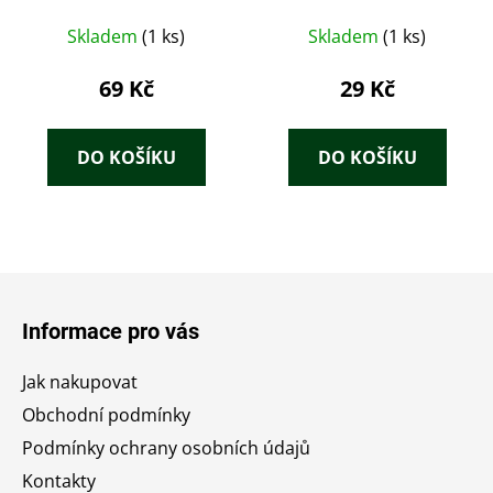
Skladem
(1 ks)
Skladem
(1 ks)
69 Kč
29 Kč
DO KOŠÍKU
DO KOŠÍKU
Z
á
Informace pro vás
p
a
Jak nakupovat
t
Obchodní podmínky
í
Podmínky ochrany osobních údajů
Kontakty