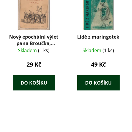
Nový epochální výlet
Lidé z maringotek
pana Broučka,
tentokrát do
Skladem
(1 ks)
Skladem
(1 ks)
patnáctého století -
Svatopluk Čech
29 Kč
49 Kč
DO KOŠÍKU
DO KOŠÍKU