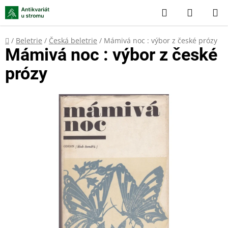
Přejít
Hledat
NÁKUP
na
KOŠÍK
obsah
Domů
/
Beletrie
/
Česká beletrie
/
Mámivá noc : výbor z české prózy
Mámivá noc : výbor z české
prózy