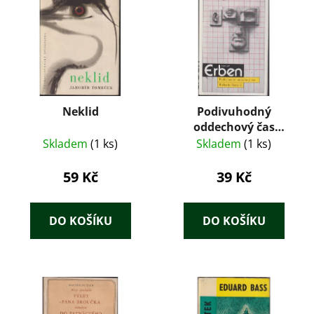
Neklid
Podivuhodný
oddechový čas
Richarda Bartoně –
Skladem
(1 ks)
Skladem
(1 ks)
Václav Erben (1988)
59 Kč
39 Kč
DO KOŠÍKU
DO KOŠÍKU