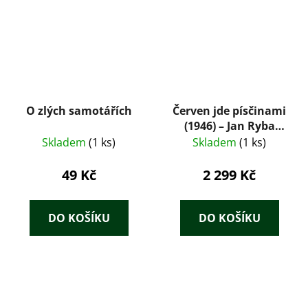
O zlých samotářích
Červen jde písčinami
(1946) – Jan Ryba
(ilustrace Josef Istler)
Skladem
(1 ks)
Skladem
(1 ks)
49 Kč
2 299 Kč
DO KOŠÍKU
DO KOŠÍKU