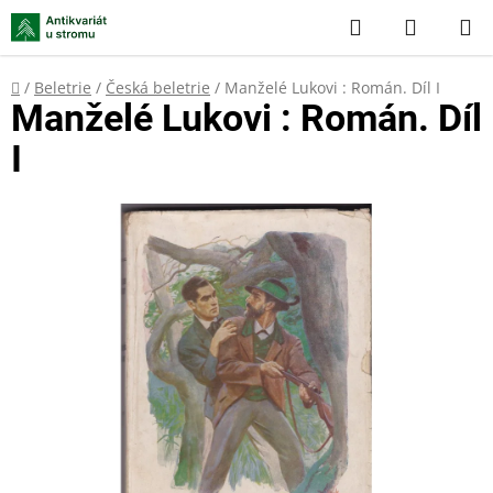
Přejít
Hledat
NÁKUP
na
KOŠÍK
obsah
Domů
/
Beletrie
/
Česká beletrie
/
Manželé Lukovi : Román. Díl I
Manželé Lukovi : Román. Díl
I