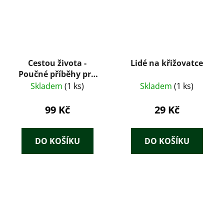
Cestou života -
Lidé na křižovatce
Poučné příběhy pro
mladé i staré
Skladem
(1 ks)
Skladem
(1 ks)
99 Kč
29 Kč
DO KOŠÍKU
DO KOŠÍKU