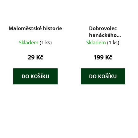
Maloměstské historie
Dobrovolec
hanáckého
pluku+Martin
Skladem
(1 ks)
Skladem
(1 ks)
Kružina
29 Kč
199 Kč
DO KOŠÍKU
DO KOŠÍKU