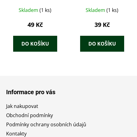
Skladem
(1 ks)
Skladem
(1 ks)
49 Kč
39 Kč
DO KOŠÍKU
DO KOŠÍKU
Z
á
Informace pro vás
p
a
Jak nakupovat
t
Obchodní podmínky
í
Podmínky ochrany osobních údajů
Kontakty