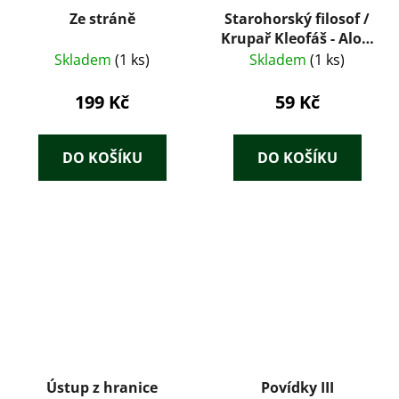
Ze stráně
Starohorský filosof /
Krupař Kleofáš - Alois
Vojtěch Šmilovský
Skladem
(1 ks)
Skladem
(1 ks)
199 Kč
59 Kč
DO KOŠÍKU
DO KOŠÍKU
Ústup z hranice
Povídky III