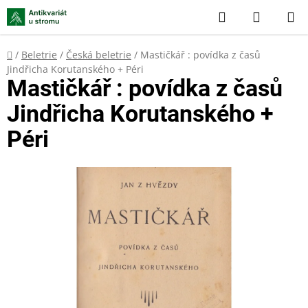
Přejít
Hledat
NÁKUP
na
KOŠÍK
obsah
Domů
/
Beletrie
/
Česká beletrie
/
Mastičkář : povídka z časů
Jindřicha Korutanského + Péri
Mastičkář : povídka z časů
Jindřicha Korutanského +
Péri