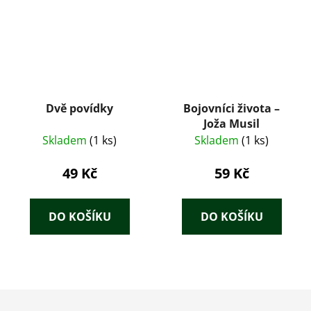
Dvě povídky
Bojovníci života –
Joža Musil
Skladem
(1 ks)
Skladem
(1 ks)
49 Kč
59 Kč
DO KOŠÍKU
DO KOŠÍKU
Z