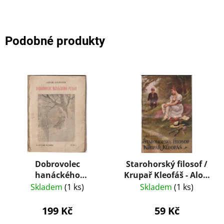
Podobné produkty
Dobrovolec
Starohorský filosof /
hanáckého
Krupař Kleofáš - Alois
pluku+Martin
Vojtěch Šmilovský
Skladem
(1 ks)
Skladem
(1 ks)
Kružina
199 Kč
59 Kč