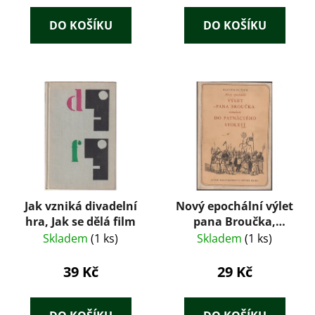
DO KOŠÍKU
DO KOŠÍKU
Jak vzniká divadelní
Nový epochální výlet
hra, Jak se dělá film
pana Broučka,
tentokrát do
Skladem
(1 ks)
Skladem
(1 ks)
patnáctého století -
Svatopluk Čech
39 Kč
29 Kč