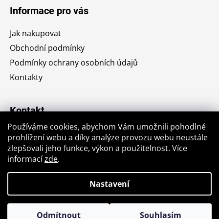
á
Informace pro vás
p
a
Jak nakupovat
t
Obchodní podmínky
í
Podmínky ochrany osobních údajů
Kontakty
Kontakt
Používáme cookies, abychom Vám umožnili pohodlné
jiri.krajic
@
seznam.cz
prohlížení webu a díky analýze provozu webu neustále
zlepšovali jeho funkce, výkon a použitelnost. Více
+420776764176
informací
zde
.
Nastavení
Vytvořil Shoptet
Odmítnout
Souhlasím
Copyright 2026
Antikvariát u stromu
. Všechna práva