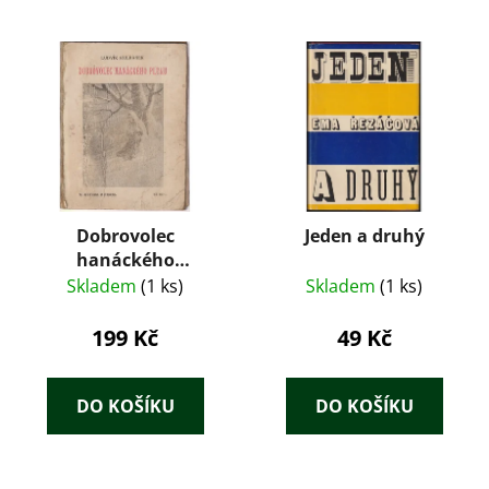
Dobrovolec
Jeden a druhý
hanáckého
pluku+Martin
Skladem
(1 ks)
Skladem
(1 ks)
Kružina
199 Kč
49 Kč
DO KOŠÍKU
DO KOŠÍKU