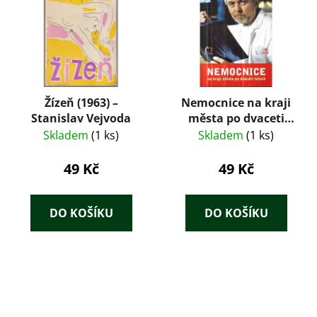
Žízeň (1963) –
Nemocnice na kraji
Stanislav Vejvoda
města po dvaceti
letech : televizní
Skladem
(1 ks)
Skladem
(1 ks)
román podle
stejnojmenného
49 Kč
49 Kč
seriálu
DO KOŠÍKU
DO KOŠÍKU