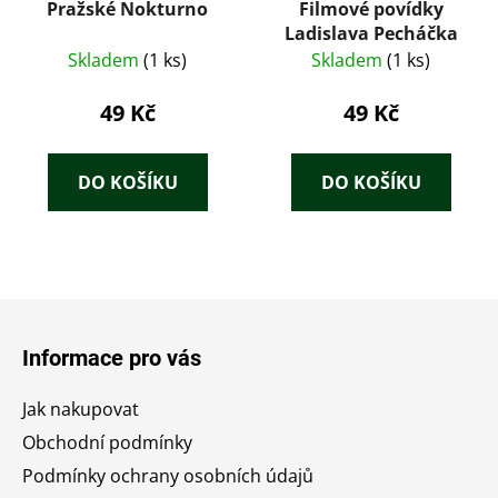
Pražské Nokturno
Filmové povídky
Ladislava Pecháčka
Skladem
(1 ks)
Skladem
(1 ks)
49 Kč
49 Kč
DO KOŠÍKU
DO KOŠÍKU
Z
á
Informace pro vás
p
a
Jak nakupovat
t
Obchodní podmínky
í
Podmínky ochrany osobních údajů