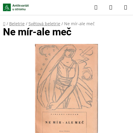
Přejít
Hledat
NÁKUP
na
KOŠÍK
obsah
Domů
/
Beletrie
/
Světová beletrie
/
Ne mír-ale meč
Ne mír-ale meč